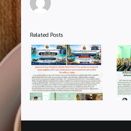
Related Posts
2
info 4-1