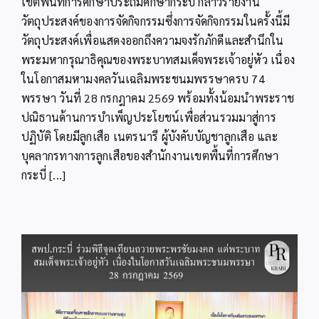
เขตพื้นที่การศึกษาประถมศึกษากระบี่ กล่าวรายงาน
ศึกษา
วัตถุประสงค์ของการจัดกิจกรรมซึ่งการจัดกิจกรรมในครั้งนี้มี
กระบี่
จัด
วัตถุประสงค์เพื่อแสดงออกถึงความจงรักภักดีและสำนึกใน
กิจกรรม
พระมหากรุณาธิคุณของพระบาทสมเด็จพระเจ้าอยู่หัว เนื่อง
เฉลิมพระเกียรติ
ในโอกาสมหามงคลวันเฉลิมพระชนมพรรษาครบ 74
เนื่อง
ใน
พรรษา วันที่ 28 กรกฎาคม 2569 พร้อมทั้งน้อมนำพระราช
โอกาส
ปณิธานด้านการบำเพ็ญประโยชน์เพื่อส่วนรวมมาสู่การ
มหา
มงคล
ปฏิบัติ โดยมีลูกเสือ เนตรนารี ผู้บังคับบัญชาลูกเสือ และ
วัน
บุคลากรทางการลูกเสือของสำนักงานเขตพื้นที่การศึกษา
เฉลิม
กระบี่ [...]
พระชนมพรรษา
74
พรรษา
พระบาท
สมเด็จ
พระเจ้าอยู่หัว