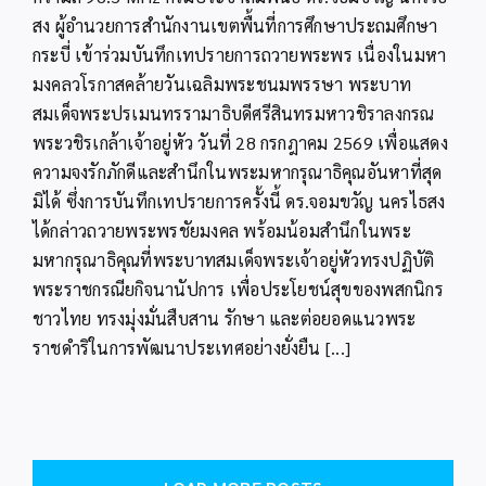
รายการ
ถวาย
สง ผู้อำนวยการสำนักงานเขตพื้นที่การศึกษาประถมศึกษา
พระพร
กระบี่ เข้าร่วมบันทึกเทปรายการถวายพระพร เนื่องในมหา
วัน
มงคลวโรกาสคล้ายวันเฉลิมพระชนมพรรษา พระบาท
เฉลิม
พระชนมพรรษา
สมเด็จพระปรเมนทรรามาธิบดีศรีสินทรมหาวชิราลงกรณ
พระบาท
พระวชิรเกล้าเจ้าอยู่หัว วันที่ 28 กรกฎาคม 2569 เพื่อแสดง
สมเด็จ
พระเจ้าอยู่หัว
ความจงรักภักดีและสำนึกในพระมหากรุณาธิคุณอันหาที่สุด
รัชกาล
มิได้ ซึ่งการบันทึกเทปรายการครั้งนี้ ดร.จอมขวัญ นครไธสง
ที่
10
ได้กล่าวถวายพระพรชัยมงคล พร้อมน้อมสำนึกในพระ
มหากรุณาธิคุณที่พระบาทสมเด็จพระเจ้าอยู่หัวทรงปฏิบัติ
พระราชกรณียกิจนานัปการ เพื่อประโยชน์สุขของพสกนิกร
ชาวไทย ทรงมุ่งมั่นสืบสาน รักษา และต่อยอดแนวพระ
ราชดำริในการพัฒนาประเทศอย่างยั่งยืน [...]