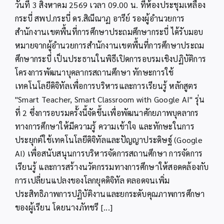
วันที่ 3 สิงหาคม 2569 เวลา 09.00 น. ที่ห้องประชุมเหลือง
อบรม
เชิง
กระบี่ สพป.กระบี่ ดร.สิณีณาฏ อารีย์ รองผู้อำนวยการ
ปฏิบัติ
สำนักงานเขตพื้นที่การศึกษาประถมศึกษากระบี่ ได้รับมอบ
การ
ทักษะ
หมายจากผู้อำนวยการสำนักงานเขตพื้นที่การศึกษาประถม
การ
ศึกษากระบี่ เป็นประธานในพิธีเปิดการอบรมเชิงปฏิบัติการ
ใช้
โครงการพัฒนาบุคลากรสถานศึกษา ทักษะการใช้
เทคโนโลยี
ดิจิทัล
เทคโนโลยีดิจิทัลเพื่อการบริหารและการเรียนรู้ หลักสูตร
เพื่อ
"Smart Teacher, Smart Classroom with Google AI" รุ่น
การ
บริหาร
ที่ 2 ซึ่งการอบรมครั้งนี้จัดขึ้นเพื่อพัฒนาศักยภาพบุคลากร
และ
ทางการศึกษาให้มีความรู้ ความเข้าใจ และทักษะในการ
การ
เรียน
ประยุกต์ใช้เทคโนโลยีดิจิทัลและปัญญาประดิษฐ์ (Google
รู้
AI) เพื่อสนับสนุนการบริหารจัดการสถานศึกษา การจัดการ
หลักสูตร
เรียนรู้ และการสร้างนวัตกรรมทางการศึกษาให้สอดคล้องกับ
“Smart
Teacher,
การเปลี่ยนแปลงของโลกยุคดิจิทัล ตลอดจนเพิ่ม
Smart
ประสิทธิภาพการปฏิบัติงานและยกระดับคุณภาพการศึกษา
Classroom
with
ของผู้เรียน โดยนางภัทชรี [...]
Google
AI”