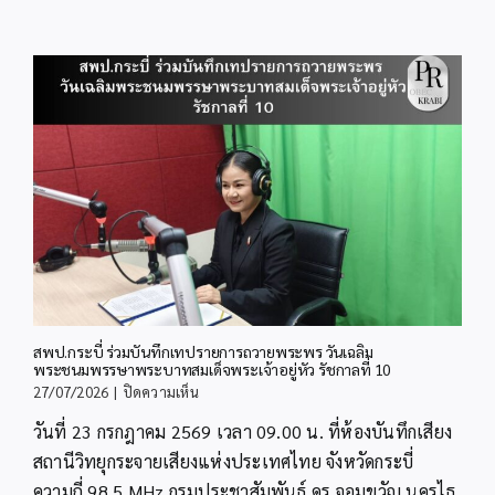
รุ่น
ที่
2
สพป.กระบี่ ร่วมบันทึกเทปรายการถวายพระพร วันเฉลิม
พระชนมพรรษาพระบาทสมเด็จพระเจ้าอยู่หัว รัชกาลที่ 10
บน
27/07/2026
|
ปิดความเห็น
สพป.กระบี่
วันที่ 23 กรกฎาคม 2569 เวลา 09.00 น. ที่ห้องบันทึกเสียง
ร่วม
บันทึก
สถานีวิทยุกระจายเสียงแห่งประเทศไทย จังหวัดกระบี่
เทป
ความถี่ 98.5 MHz กรมประชาสัมพันธ์ ดร.จอมขวัญ นครไธ