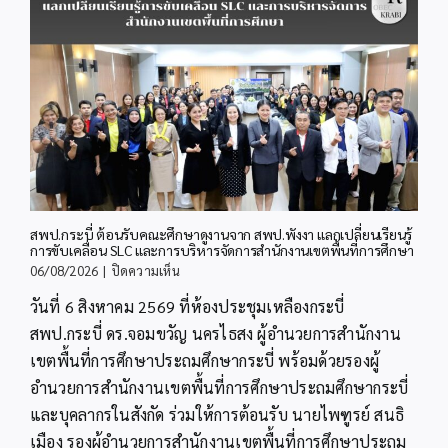
สพป.กระบี่ ต้อนรับคณะศึกษาดูงานจาก สพป.พังงา แลกเปลี่ยนเรียนรู้
การขับเคลื่อน SLC และการบริหารจัดการสำนักงานเขตพื้นที่การศึกษา
บน
06/08/2026
|
ปิดความเห็น
สพป.กระบี่
วันที่ 6 สิงหาคม 2569 ที่ห้องประชุมเหลืองกระบี่
ต้อนรับ
คณะ
สพป.กระบี่ ดร.จอมขวัญ นครไธสง ผู้อำนวยการสำนักงาน
ศึกษา
เขตพื้นที่การศึกษาประถมศึกษากระบี่ พร้อมด้วยรองผู้
ดู
งาน
อำนวยการสำนักงานเขตพื้นที่การศึกษาประถมศึกษากระบี่
จาก
และบุคลากรในสังกัด ร่วมให้การต้อนรับ นายไพฑูรย์ สนธิ
สพป.พังงา
เมือง รองผู้อำนวยการสำนักงานเขตพื้นที่การศึกษาประถม
แลก