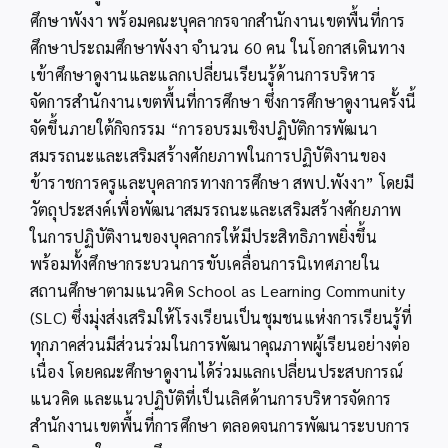
เปลี่ยน
ศึกษาพังงา พร้อมคณะบุคลากรจากสำนักงานเขตพื้นที่การ
เรียน
ศึกษาประถมศึกษาพังงา จำนวน 60 คน ในโอกาสเดินทาง
รู้
การ
เข้าศึกษาดูงานและแลกเปลี่ยนเรียนรู้ด้านการบริหาร
ขับ
จัดการสำนักงานเขตพื้นที่การศึกษา ซึ่งการศึกษาดูงานครั้งนี้
เคลื่อน
SLC
จัดขึ้นภายใต้กิจกรรม “การอบรมเชิงปฏิบัติการพัฒนา
และ
สมรรถนะและเสริมสร้างศักยภาพในการปฏิบัติงานของ
การ
ข้าราชการครูและบุคลากรทางการศึกษา สพป.พังงา” โดยมี
บริหาร
จัดการ
วัตถุประสงค์เพื่อพัฒนาสมรรถนะและเสริมสร้างศักยภาพ
สำนักงาน
ในการปฏิบัติงานของบุคลากรให้มีประสิทธิภาพยิ่งขึ้น
เขต
พื้นที่
พร้อมทั้งศึกษากระบวนการขับเคลื่อนการนิเทศภายใน
การ
สถานศึกษาตามแนวคิด School as Learning Community
ศึกษา
(SLC) ซึ่งมุ่งส่งเสริมให้โรงเรียนเป็นชุมชนแห่งการเรียนรู้ที่
ทุกภาคส่วนมีส่วนร่วมในการพัฒนาคุณภาพผู้เรียนอย่างต่อ
เนื่อง โดยคณะศึกษาดูงานได้ร่วมแลกเปลี่ยนประสบการณ์
แนวคิด และแนวปฏิบัติที่เป็นเลิศด้านการบริหารจัดการ
สำนักงานเขตพื้นที่การศึกษา ตลอดจนการพัฒนาระบบการ