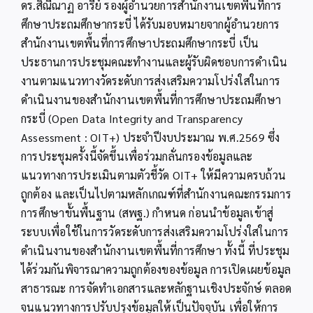
กลั่น
ดร.สิณีณาฏ อารีย์ รองผู้อำนวยการสำนักงานเขตพื้นที่การ
กรอง
ศึกษาประถมศึกษากระบี่ ได้รับมอบหมายจากผู้อำนวยการ
แนวทาง
วัด
สำนักงานเขตพื้นที่การศึกษาประถมศึกษากระบี่ เป็น
ระดับ
ประธานการประชุมคณะทำงานและผู้รับผิดชอบการดำเนิน
การ
งานตามแนวทางวัดระดับการส่งเสริมความโปร่งใสในการ
ส่ง
เสริม
ดำเนินงานของสำนักงานเขตพื้นที่การศึกษาประถมศึกษา
ความ
กระบี่ (Open Data Integrity and Transparency
โปร่งใส
การ
Assessment : OIT+) ประจำปีงบประมาณ พ.ศ.2569 ซึ่ง
ดำเนิน
การประชุมครั้งนี้จัดขึ้นเพื่อร่วมกลั่นกรองข้อมูลและ
งาน
ของ
แนวทางการประเมินตามตัวชี้วัด OIT+ ให้มีความครบถ้วน
สำนักงาน
ถูกต้อง และเป็นไปตามหลักเกณฑ์ที่สำนักงานคณะกรรมการ
ประจำ
การศึกษาขั้นพื้นฐาน (สพฐ.) กำหนด ก่อนนำข้อมูลเข้าสู่
ปีงบประมาณ
พ.ศ.2569
ระบบเพื่อใช้ในการวัดระดับการส่งเสริมความโปร่งใสในการ
ดำเนินงานของสำนักงานเขตพื้นที่การศึกษา ทั้งนี้ ที่ประชุม
ได้ร่วมกันพิจารณาความถูกต้องของข้อมูล การเปิดเผยข้อมูล
สาธารณะ การจัดทำเอกสารและหลักฐานเชิงประจักษ์ ตลอด
จนแนวทางการปรับปรุงข้อมูลให้เป็นปัจจุบัน เพื่อให้การ