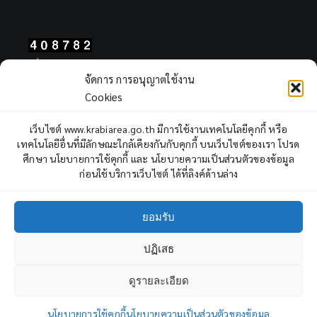
Total Users : 408782
จัดการ การอนุญาตใช้งาน
Views Today : 196
Cookies
Views Yesterday : 2311
Total views : 968103
เว็บไซต์ www.krabiarea.go.th มีการใช้งานเทคโนโลยีคุกกี้ หรือ
Who's Online : 1
เทคโนโลยีอื่นที่มีลักษณะใกล้เคียงกันกับคุกกี้ บนเว็บไซต์ของเรา โปรด
ศึกษา นโยบายการใช้คุกกี้ และ นโยบายความเป็นส่วนตัวของข้อมูล
ก่อนใช้บริการเว็บไซต์ ได้ที่ลิงค์ด้านล่าง
ยอมรับ
ปฏิเสธ
Copyright © 2022 Krabi Primary Educational Service Area Office,
All rights reserved.
ดูรายละเอียด
3
ถาม - ตอบ
Facebook
YouTube
นโยบายการใช้คุกกี้
นโยบายความเป็นส่วนตัวของข้อมูล