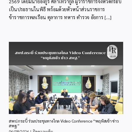
2569 โดยมีนายอังกูร ศีลาเทวากูล ผู้ว่าราชการจังหวัดกระบี่
ใน
เป็นประธานในพิธี พร้อมด้วยหัวหน้าส่วนราชการ
โอกาส
วัน
ข้าราชการพลเรือน ตุลาการ ทหาร ตำรวจ อัยการ [...]
เฉลิม
พระชนมพรรษา
28
กรกฎาคม
2569
สพป.กระบี่ ร่วมประชุมทางไกล Video Conference “พฤหัสเช้า ข่าว
สพฐ.”
บน
06/08/2026
|
ปิดความเห็น