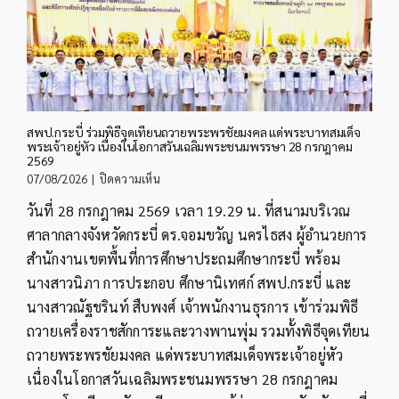
สพป.กระบี่ ร่วมพิธีจุดเทียนถวายพระพรชัยมงคล แด่พระบาทสมเด็จ
พระเจ้าอยู่หัว เนื่องในโอกาสวันเฉลิมพระชนมพรรษา 28 กรกฎาคม
2569
บน
07/08/2026
|
ปิดความเห็น
สพป.กระบี่
วันที่ 28 กรกฎาคม 2569 เวลา 19.29 น. ที่สนามบริเวณ
ร่วม
พิธี
ศาลากลางจังหวัดกระบี่ ดร.จอมขวัญ นครไธสง ผู้อำนวยการ
จุด
สำนักงานเขตพื้นที่การศึกษาประถมศึกษากระบี่ พร้อม
เทียน
ถวาย
นางสาวนิภา การประกอบ ศึกษานิเทศก์ สพป.กระบี่ และ
พระพร
นางสาวณัฐชรินท์ สืบพงศ์ เจ้าพนักงานธุรการ เข้าร่วมพิธี
ชัยมงคล
ถวายเครื่องราชสักการะและวางพานพุ่ม รวมทั้งพิธีจุดเทียน
แด่
พระบาท
ถวายพระพรชัยมงคล แด่พระบาทสมเด็จพระเจ้าอยู่หัว
สมเด็จ
เนื่องในโอกาสวันเฉลิมพระชนมพรรษา 28 กรกฎาคม
พระเจ้าอยู่หัว
เนื่อง