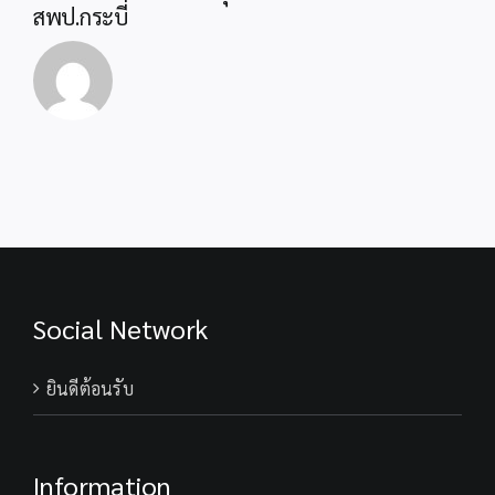
ตั้งแต่
สพป.กระบี่
อนุบาล
จน
จบ
การ
ศึกษา
ขั้น
พื้น
ฐาน
ปีงบ
67
Social Network
ยินดีต้อนรับ
Information