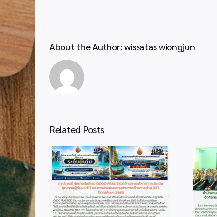
About the Author:
wissatas wiongjun
Related Posts
2
info 4-1