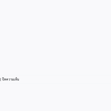
บน
|
ปิดความเห็น
22ธ.ค.รับ
เครื่อง
ราชฯ
สาย
สะพาย