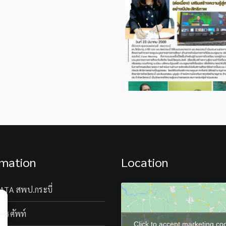
การ
คัด
เลือก
รางวัล
ของ
info23
info44
คุรุ
สภา
ประจำ
ปี
2569
rmation
Location
ATA สพป.กระบี่
โทรศัพท์
Click to accept marketing co