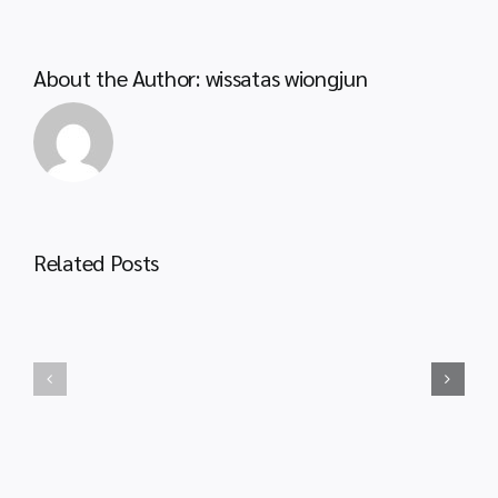
สำนักงาน
คณะ
กรรมการ
About the Author:
wissatas wiongjun
การ
ศึกษา
ประกาศ
ขั้น
สพป.กระบี่
พื้น
เรื่อง
ฐาน
การ
ปี
ขึ้น
พ.ศ.
บัญชี
Related Posts
2566
ประชาสัมพันธ์
และ
กระบวน
ยกเลิก
งาน
บัญชี
ขอ
ผู้
งบ
ผ่าน
ประมาณ
การ
กรณี
สรรหา
โรงเรียน
และ
ประสบ
เลือกสรร
ภัย
พนักงาน