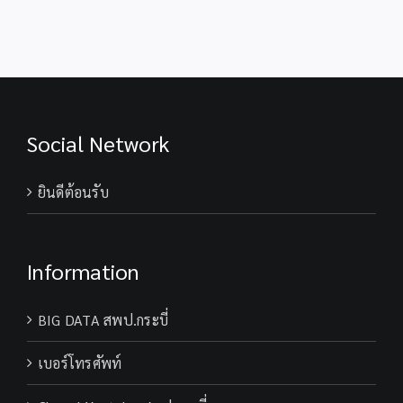
พิบัติ
ราชการ
สพป.กระบี่
ทั่วไป
ตำแหน่ง
ครู
ผู้
สอน
สังกัด
Social Network
สพป.กระบี่
ยินดีต้อนรับ
Information
BIG DATA สพป.กระบี่
เบอร์โทรศัพท์