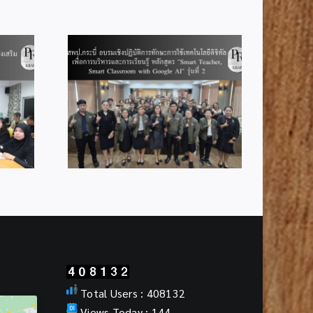
ชิงปฏิบัติ
เทคโนโลยี
สพป.กระบี่ ร่วมประชุมทาง
บริหารและ
ไกล Video Conference
ูตร “Smart
“พฤหัสเช้า ข่าว สพฐ.”
Classroom
รุ่นที่ 2
Total Users : 408132
Views Today : 144