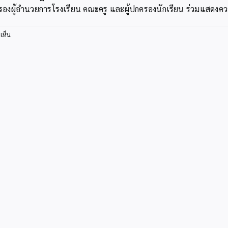
รองผู้อำนวยการโรงเรียน คณะครู และผู้ปกครองนักเรียน ร่วมแสดงคว
บน
เห็น
ผอ.สพป.กระบี่
ร่วม
แสดง
ความ
ยินดี
กับ
นักเรียน
ขั้น
ป.6
โรงเรียน
อนุบาล
กระบี่
ที่
สอบ
ได้
คะแนน
เต็ม