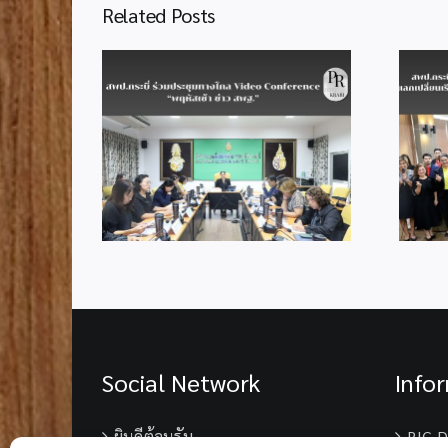
Related Posts
สพป.กระบี่ ต้อนรับคณะ
ศึกษาดูงานจาก สพป.พังงา
มประชุมทาง
แลกเปลี่ยนเรียนรู้การขับ
nference
เคลื่อน SLC และการบริหาร
าว สพฐ.”
จัดการสำนักงานเขตพื้นที่
การศึกษา
Social Network
Info
ยินดีต้อนรับ
BIG D