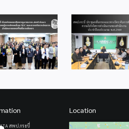
100
ใน
การ
สอบ
O-
สพป.กระบี่ อบรมเ
สพป.กระบี่ ประชุมกลั่นกรอง
NET
การทักษะการใช้
แนวทางวัดระดับการส่งเสริม
ปี
ดิจิทัลเพื่อการ
ความโปร่งใสการดำเนินงาน
การ
การเรียนรู้ หลักส
ของสำนักงาน ประจำ
ศึกษา
Teacher, Smart 
ปีงบประมาณ พ.ศ.2569
2567
with Google AI” 
rmation
Location
ATA สพป.กระบี่