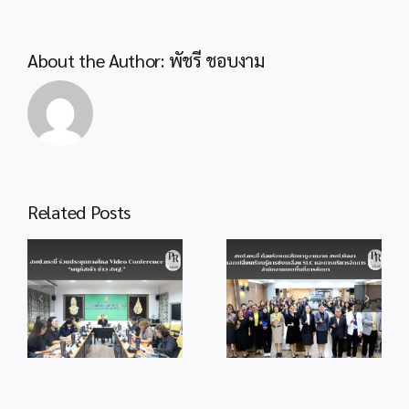
โครงการ
ทุน
การ
About the Author:
พัชรี ชอบงาม
ศึกษา
พระราช
ม.ท.ศ.
ระดับ
จังหวัด
ครั้ง
ที่
Related Posts
3/2568
สพป.กระบี่
สพป.กระบี่
ต้อนรับคณะศึกษา
ประชุมกลั่นกรอง
ดูงานจาก
แนวทางวัดระดับ
สพป.พังงา แลก
การส่งเสริมความ
เปลี่ยนเรียนรู้การ
โปร่งใสการดำเนิน
ขับเคลื่อน SLC
งานของสำนักงาน
ว
และการบริหาร
ประจำ
จัดการสำนักงาน
ปีงบประมาณ
เขตพื้นที่การศึกษา
พ.ศ.2569