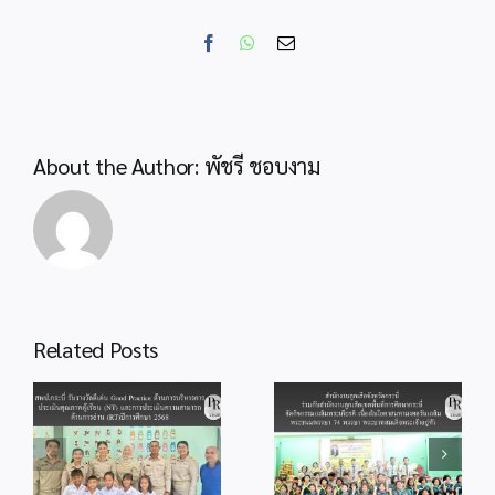
สัมมนา
โครงการ
Facebook
WhatsApp
Email
ขับ
เคลื่อน
นโยบาย
ของ
สำนักงา
About the Author:
พัชรี ชอบงาม
คณะ
กรรมการ
สกสค.
สำนักงานลูกเสือ
Related Posts
จังหวัดกระบี่ ร่วม
สพป.กระบี่ ร่วมพิธี
กับสำนักงานลูก
od
จุดเทียนถวาย
เสือเขตพื้นที่การ
ร
พระพรชัยมงคล
ศึกษากระบี่ จัด
แด่พระบาทสมเด็จ
กิจกรรม
ู้
พระเจ้าอยู่หัว
เฉลิมพระเกียรติ
เนื่องในโอกาสวัน