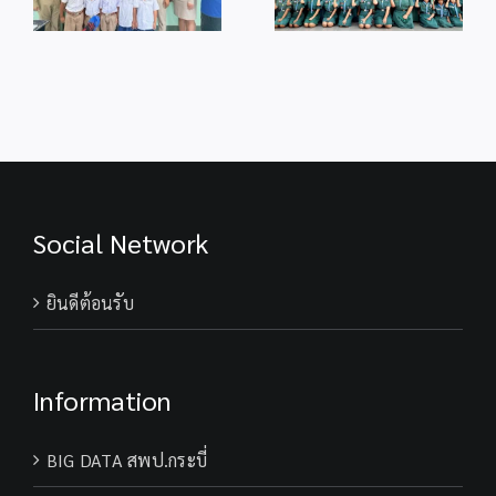
เนื่องในโอกาส
ม
เฉลิม
มหามงคลวันเฉลิม
ร
พระชนมพรรษา
พระชนมพรรษา
28 กรกฎาคม
74 พรรษา
2569
พระบาทสมเด็จ
พระเจ้าอยู่หัว
Social Network
ยินดีต้อนรับ
Information
BIG DATA สพป.กระบี่