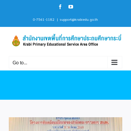
Skip
Facebook
YouTube
to
content
0-7561-1182
|
support@krabiedu.go.th
Go to...
View
Larger