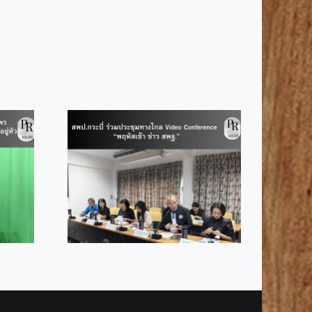
สพป.กระบี่ ประชุมกลั่นกรอง
ประชุมทาง
แนวทางวัดระดับการส่งเสริม
ference
ความโปร่งใสการดำเนินงาน
ว สพฐ.”
ของสำนักงาน ประจำ
ปีงบประมาณ พ.ศ.2569