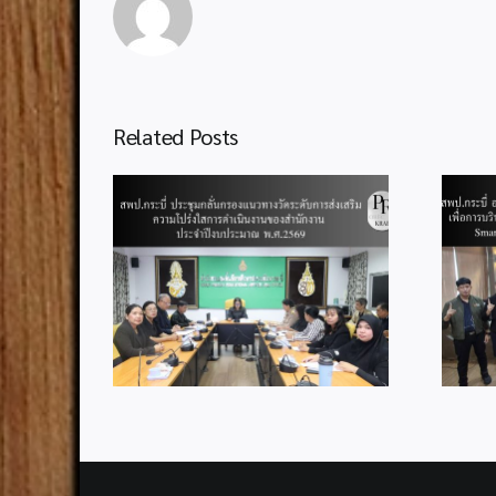
Related Posts
สพป.กระบี่ อบรมเชิงปฏิบัติ
ุมกลั่นกรอง
การทักษะการใช้เทคโนโลยี
ารส่งเสริม
ดิจิทัลเพื่อการบริหารและ
ดำเนินงาน
การเรียนรู้ หลักสูตร “Smart
 ประจำ
Teacher, Smart Classroom
.ศ.2569
with Google AI” รุ่นที่ 2