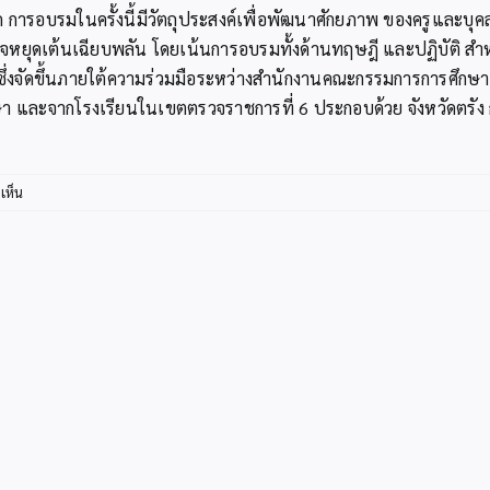
 การอบรมในครั้งนี้มีวัตถุประสงค์เพื่อพัฒนาศักยภาพ ของครูและบุ
ใจหยุดเต้นเฉียบพลัน โดยเน้นการอบรมทั้งด้านทฤษฎี และปฏิบัติ ส
ึ่งจัดขึ้นภายใต้ความร่วมมือระหว่างสำนักงานคณะกรรมการการศึกษาขั
า และจากโรงเรียนในเขตตรวจราชการที่ 6 ประกอบด้วย จังหวัดตรัง ก
บน
เห็น
สพป.กระบี่
ร่วม
อบรม
เชิง
ปฏิบัติ
การ
“การ
ปฐมพยาบาล
เบื้อง
ต้น
และ
การ