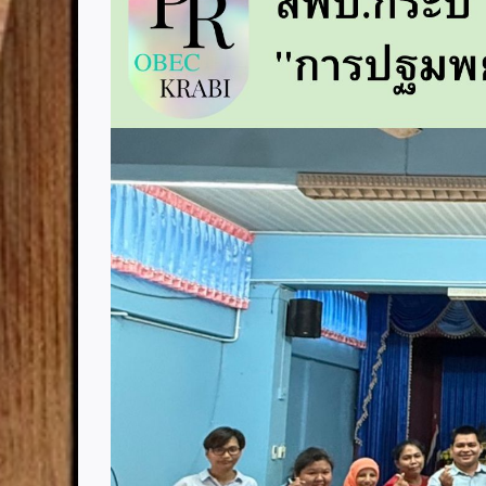
Image