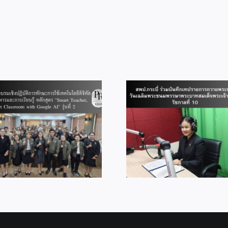
ช่วย
ชีวิต
ขั้น
พื้น
ฐาน”
สพป.กระบี่ ร่วมบันทึกเทป
รายการถวายพระพร วัน
สพป.กระบี่ ร่วม
เฉลิมพระชนมพรรษา
ไกล Video Con
พระบาทสมเด็จ
“พฤหัสเช้า ข่า
พระเจ้าอยู่หัว รัชกาลที่ 10