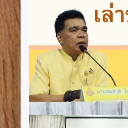
Image