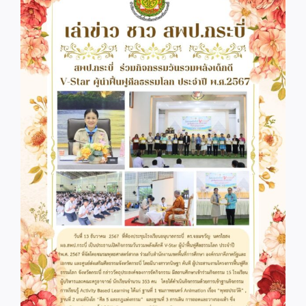
Image