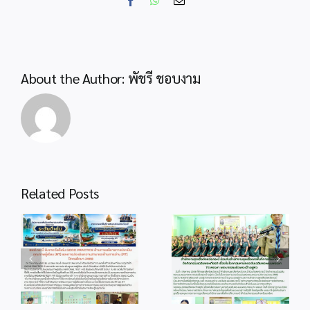
Facebook
WhatsApp
Email
Video
Conference
“พฤหัส
เช้า
ข่าว
About the Author:
พัชรี ชอบงาม
สพฐ.”
รับ
นโยบาย
สู่
การ
ปฏิบัติ
Related Posts
info 4-1
info 28-1