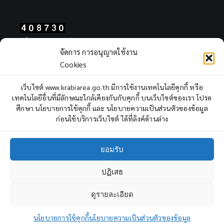
Total Users : 408730
จัดการ การอนุญาตใช้งาน
Views Today : 108
Cookies
Views Yesterday : 2311
Total views : 968015
เว็บไซต์ www.krabiarea.go.th มีการใช้งานเทคโนโลยีคุกกี้ หรือ
Who's Online : 1
เทคโนโลยีอื่นที่มีลักษณะใกล้เคียงกันกับคุกกี้ บนเว็บไซต์ของเรา โปรด
ศึกษา นโยบายการใช้คุกกี้ และ นโยบายความเป็นส่วนตัวของข้อมูล
ก่อนใช้บริการเว็บไซต์ ได้ที่ลิงค์ด้านล่าง
ยอมรับ
ปฏิเสธ
Copyright © 2022 Krabi Primary Educational Service Area Office,
All rights reserved.
ดูรายละเอียด
3
ถาม - ตอบ
Facebook
YouTube
นโยบายการใช้คุกกี้
นโยบายความเป็นส่วนตัวของข้อมูล
Open cha