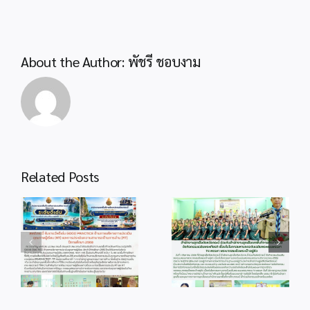
ศึกษา
นำร่อง
พื้นที่
นวัตกรรม
About the Author:
พัชรี ชอบงาม
การ
ศึกษา
ปีงบประมาณ
2568
Related Posts
info 4-1
info 28-1