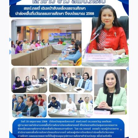
Image