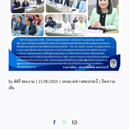
By
พัชรี ชอบงาม
|
21/05/2025
|
จดหมายข่าวสพปกระบี่
|
ปิดความ
บน
เห็น
สพป.กระบี่
เดิน
หน้า
ขับ
เคลื่อน
Facebook
WhatsApp
Email
สถาน