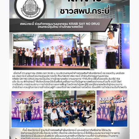
Image