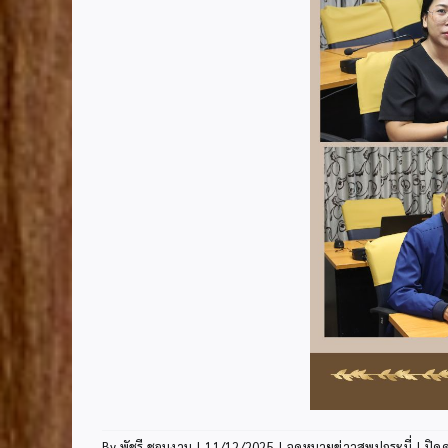
By
พัชรี ชอบงาม
|
11/12/2025
|
จดหมายข่าวสพปกระบี่
|
ปิด