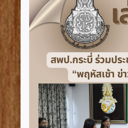
Image