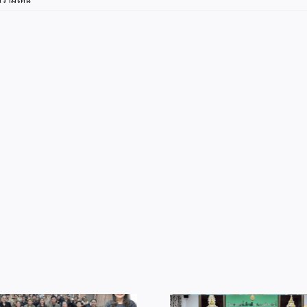
INFO11-
2