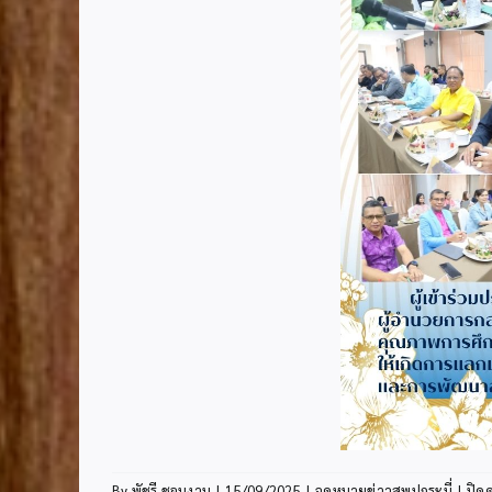
By
พัชรี ชอบงาม
|
15/09/2025
|
จดหมายข่าวสพปกระบี่
|
ปิด