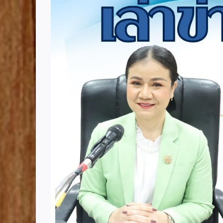
Image