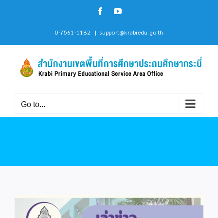
Skip
Facebook
YouTube
to
content
0-7561-1182
|
support@krabiedu.go.th
Go to...
View
Larger