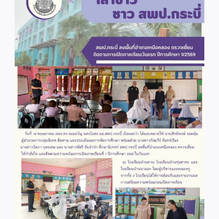
Image