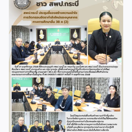
Image