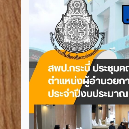
Image