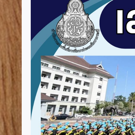
Image