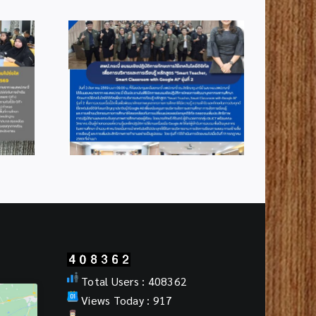
1
info 6-2
Total Users : 408362
Views Today : 917