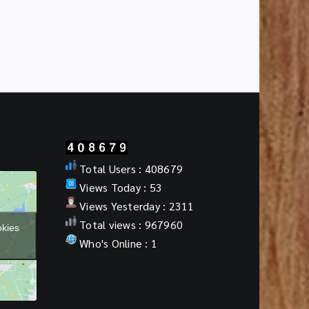
ราชการ
ตำแหน่ง
ครู
ผู้
ช่วย
กรณี
ที่
มี
ความ
จำเป็น
หรือ
มี
Total Users : 408679
เหตุ
Views Today : 53
พิเศษ
สังกัด
Views Yesterday : 2311
สพฐ.
Total views : 967960
okies
ปี
Who's Online : 1
พ.ศ.2569