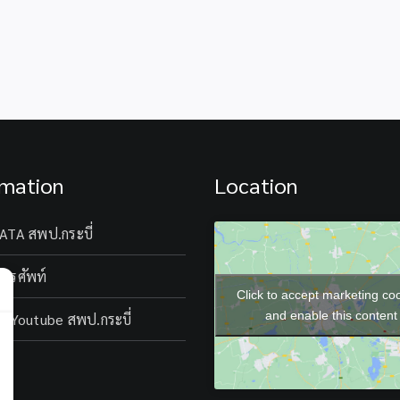
การ
ครู
(2)
สรรหา
สังกัด
ประเภท
และ
สพฐ.
วิชาการ
เลือกสรร
(ย้าย
ระดับ
พนักงาน
กรณี)ปกติ
ปฏิบัติ
ราชการ
ประจำ
การ
ทั่วไป
ปี
สังกัด
ตำแหน่ง
พ.ศ.2569
สพป.กระบี่
ครู
รอบ
ผู้
ที่
rmation
Location
สอน
2
สังกัด
สพป.กระบี่
ATA สพป.กระบี่
โทรศัพท์
Click to accept marketing co
and enable this content
l Youtube สพป.กระบี่