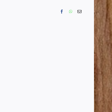
Facebook
WhatsApp
Email
ประกาศ
ราย
ชื่อ
ผู้
ผ่าน
การ
คัด
เลือก
บุคคล
ร
เพื่อ
บรรจุ
และ
แต่ง
ตั้ง
เข้า
รับ