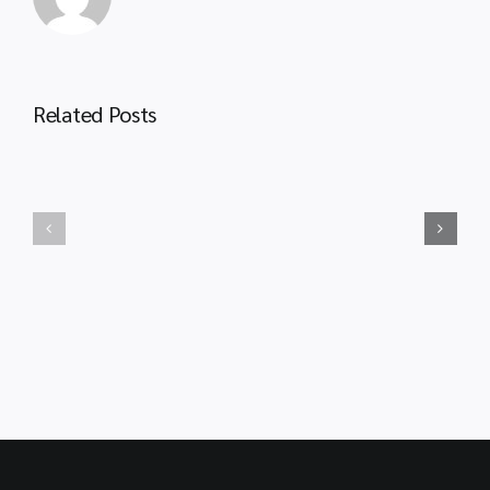
ประชาสัมพันธ์
โครงการ
แลก
Related Posts
ประชาสัมพันธ์
เปลี่ยน
โครงการ
ทาง
ประกวด
ออนไลน์
สิ่ง
โดย
ประดิษฐ์
สำนักงาน
รุ่น
การ
จิ๋ว
ศึกษา
I-
จัง
New
หวัด
Gen
ชุงช็
Junior
อง
Award
ใต้
2027
ประจำ
ปี
๒๕๖๙