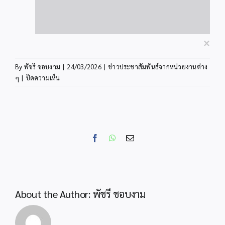
×
By
พัชรี ชอบงาม
|
24/03/2026
|
ข่าวประชาสัมพันธ์จากหน่วยงานต่าง
บน
ๆ
|
ปิดความเห็น
ประชาสัมพันธ์
กิจกรรม
ประกวด
เชิง
สร้างสรรค์
Facebook
WhatsApp
Email
หัวข้อ
“พื้นที่
ชุ่ม
น้ำ
และ
About the Author:
พัชรี ชอบงาม
ภูมิปัญญา
ดั้งเดิม”