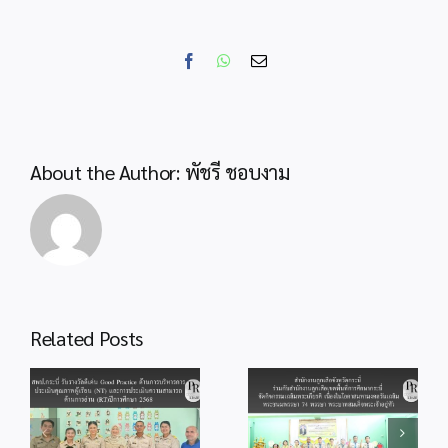
ประธาน
เปิด
กิจกรรม
Facebook
WhatsApp
Email
Open
House
เปิด
บ้าน
วิชาการ
About the Author:
พัชรี ชอบงาม
และ
ตลาด
นัด
ใต้
ต้นไทร
“อุ่น
ไอ
สำนักงานลูกเสือ
Related Posts
ดิน
จังหวัดกระบี่ ร่วม
ถิ่น
สพป.กระบี่ ร่วมพิธี
กับสำนักงานลูก
od
จุดเทียนถวาย
ทราย
เสือเขตพื้นที่การ
ร
พระพรชัยมงคล
ขาว”
ศึกษากระบี่ จัด
แด่พระบาทสมเด็จ
ประจำ
กิจกรรม
ู้
พระเจ้าอยู่หัว
ปี