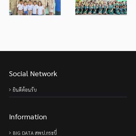
เฉลิมพระเกียรติ
เนื่องในโอกาสวัน
การ
เนื่องในโอกาส
ม
เฉลิม
ศึกษา
มหามงคลวันเฉลิม
ร
พระชนมพรรษา
2568
พระชนมพรรษา
28 กรกฎาคม
74 พรรษา
2569
พระบาทสมเด็จ
พระเจ้าอยู่หัว
Social Network
ยินดีต้อนรับ
Information
BIG DATA สพป.กระบี่