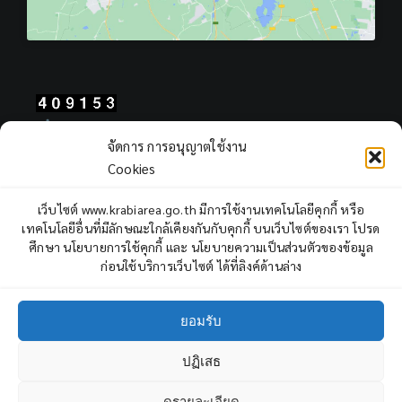
Total Users : 409153
จัดการ การอนุญาตใช้งาน
Views Today : 377
Cookies
Views Yesterday : 403
Total views : 968687
เว็บไซต์ www.krabiarea.go.th มีการใช้งานเทคโนโลยีคุกกี้ หรือ
Who's Online : 2
เทคโนโลยีอื่นที่มีลักษณะใกล้เคียงกันกับคุกกี้ บนเว็บไซต์ของเรา โปรด
ศึกษา นโยบายการใช้คุกกี้ และ นโยบายความเป็นส่วนตัวของข้อมูล
ก่อนใช้บริการเว็บไซต์ ได้ที่ลิงค์ด้านล่าง
ยอมรับ
ปฏิเสธ
Copyright © 2022 Krabi Primary Educational Service Area Office,
All rights reserved.
ดูรายละเอียด
3