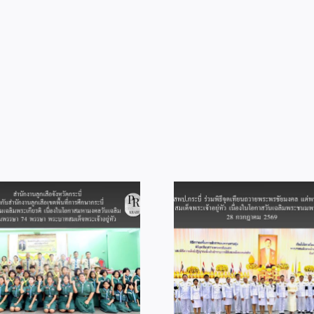
ที่
1
ประจำ
ปีงบประมาณ
พ.ศ.
2569
สพป.กระบี่ ร่วมพิธีจุดเทียน
ถวายพระพรชัยมงคล แด่
สพป.กระบี่ ร่วม
พระบาทสมเด็จ
ไกล Video Con
พระเจ้าอยู่หัว เนื่องในโอกาส
“พฤหัสเช้า ข่า
วันเฉลิมพระชนมพรรษา 28
กรกฎาคม 2569