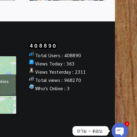
Total Users : 408890
Views Today : 363
Views Yesterday : 2311
Total views : 968270
okies
Who's Online : 3
3
ถาม - ตอบ