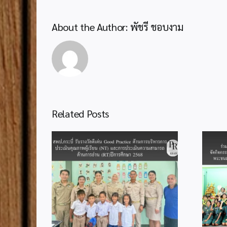
About the Author:
พัชรี ชอบงาม
Related Posts
สำนักงานลูกเสือจังหวัดกระบี่
งวัลดีเด่น
ร่วมกับสำนักงานลูกเสือเขต
 ด้านการ
พื้นที่การศึกษากระบี่ จัด
มินคุณภาพ
กิจกรรมเฉลิมพระเกียรติ
ะการประเมิน
เนื่องในโอกาสมหามงคลวัน
นการอ่าน
เฉลิมพระชนมพรรษา 74
กษา 2568
พรรษา พระบาทสมเด็จ