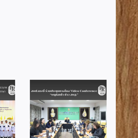
สพป.กระบี่ รับรางวัลดีเด่น
Good Practice ด้านการ
ประชุมทาง
บริหารการประเมินคุณภาพ
ference
ผู้เรียน (NT) และการประเมิน
ว สพฐ.”
ความสามารถด้านการอ่าน
(RT) ปีการศึกษา 2568