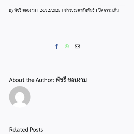
บน
By
พัชรี ชอบงาม
|
26/12/2025
|
ข่าวประชาสัมพันธ์
|
ปิดความเห็น
สพป.กระบ
ประชุม
เชิง
ปฏิบัติ
การ
Facebook
WhatsApp
Email
ปรับปรุง
พัฒนา
ระบบ
และ
อัปเดต
About the Author:
พัชรี ชอบงาม
ฐาน
ข้อมูล
โปรแกรม
ระบบ
My
Office
version
สำนักงานลูกเสือ
Related Posts
9
จังหวัดกระบี่ ร่วม