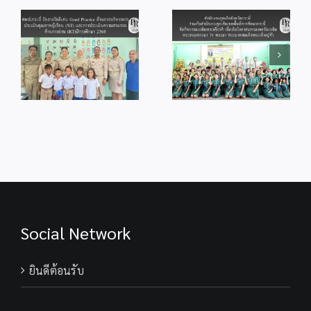
deluxe
สพป.กระบี่ ร่วมพิธี
กับสำนักงานลูก
od
จุดเทียนถวาย
2026
เสือเขตพื้นที่การ
ร
พระพรชัยมงคล
ศึกษากระบี่ จัด
แด่พระบาทสมเด็จ
กิจกรรม
ู้
พระเจ้าอยู่หัว
เฉลิมพระเกียรติ
เนื่องในโอกาสวัน
เนื่องในโอกาส
ม
เฉลิม
มหามงคลวันเฉลิม
ร
พระชนมพรรษา
พระชนมพรรษา
28 กรกฎาคม
74 พรรษา
2569
พระบาทสมเด็จ
พระเจ้าอยู่หัว
Social Network
ยินดีต้อนรับ