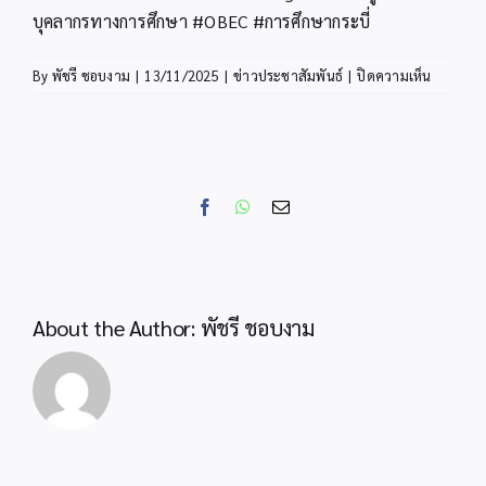
บุคลากรทางการศึกษา #OBEC #การศึกษากระบี่
บน
By
พัชรี ชอบงาม
|
13/11/2025
|
ข่าวประชาสัมพันธ์
|
ปิดความเห็น
สพป.กระบ
ประชุม
เตรียม
ความ
พร้อม
Facebook
WhatsApp
Email
เป็น
สถาน
ที่
ฝึก
ประสบ
About the Author:
พัชรี ชอบงาม
กา
รณ์
พัฒนาฯ
ก่อน
แต่ง
ตั้ง
รอง