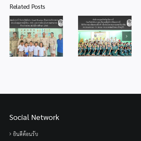
สำนักงานลูกเสือ
Related Posts
ผอ.สพท.
จังหวัดกระบี่ ร่วม
ผ่าน
สพป.กระบี่ ร่วมพิธี
กับสำนักงานลูก
od
จุดเทียนถวาย
ระบบ
เสือเขตพื้นที่การ
ร
พระพรชัยมงคล
ออนไลน์
ศึกษากระบี่ จัด
แด่พระบาทสมเด็จ
ZOOM
กิจกรรม
ู้
พระเจ้าอยู่หัว
Meeting
เฉลิมพระเกียรติ
เนื่องในโอกาสวัน
เนื่องในโอกาส
ม
เฉลิม
มหามงคลวันเฉลิม
ร
พระชนมพรรษา
พระชนมพรรษา
28 กรกฎาคม
74 พรรษา
2569
พระบาทสมเด็จ
พระเจ้าอยู่หัว
Social Network
ยินดีต้อนรับ