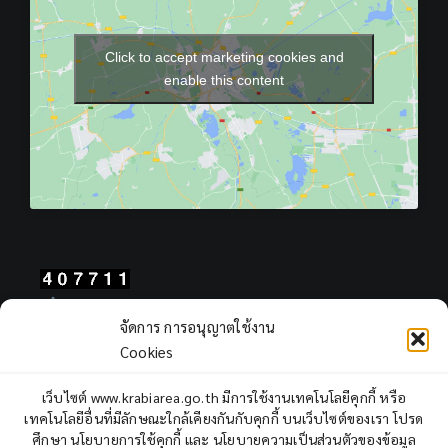
Click to accept marketing cookies and
enable this content
Total Users : 407711
จัดการ การอนุญาตใช้งาน
Views Today : 844
Cookies
Views Yesterday : 2164
Total views : 964191
เว็บไซต์ www.krabiarea.go.th มีการใช้งานเทคโนโลยีคุกกี้ หรือ
Who's Online : 8
เทคโนโลยีอื่นที่มีลักษณะใกล้เคียงกันกับคุกกี้ บนเว็บไซต์ของเรา โปรด
ศึกษา นโยบายการใช้คุกกี้ และ นโยบายความเป็นส่วนตัวของข้อมูล