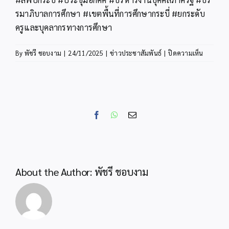
รมาภิบาลการศึกษา #เขตพื้นที่การศึกษากระบี่ #ยกระดับ
ครูและบุคลากรทางการศึกษา
บน
By
พัชรี ชอบงาม
|
24/11/2025
|
ข่าวประชาสัมพันธ์
|
ปิดความเห็น
สพป.กระบ
ประชุม
อ.ก.ค.ศ.
พื้นที่
การ
Facebook
WhatsApp
Email
ศึกษา
ประถม
ศึกษา
กระบี่
ครั้ง
About the Author:
พัชรี ชอบงาม
ที่
11/2568
มุ่ง
ยก
ระดับ