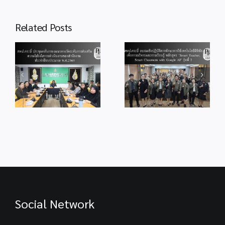
การ
บริหาร
Related Posts
งาน
บุคคล
สพป.กระบี่ อบรม
เชิงปฏิบัติการ
สพป.กระบี่ ร่วม
ด้วย
ง
ทักษะการใช้
บันทึกเทปรายการ
หลัก
บ
เทคโนโลยีดิจิทัล
ถวายพระพร วัน
ธร
ม
เพื่อการบริหาร
เฉลิม
รมาภิ
ิน
และการเรียนรู้
พระชนมพรรษา
บาล
น
หลักสูตร “Smart
พระบาทสมเด็จ
Teacher, Smart
พระเจ้าอยู่หัว
Classroom with
รัชกาลที่ 10
Google AI” รุ่นที่ 2
Social Network