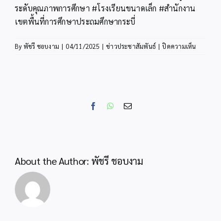
ระดับคุณภาพการศึกษา #โรงเรียนขนาดเล็ก #สำนักงาน
เขตพื้นที่การศึกษาประถมศึกษากระบี่
บน
By
พัชรี ชอบงาม
|
04/11/2025
|
ข่าวประชาสัมพันธ์
|
ปิดความเห็น
สพป.กระบ
มอบ
ชุด
กิจกรรม
การ
Facebook
WhatsApp
Email
เรียน
รู้
สื่อ
60
พรรษาฯ
About the Author:
พัชรี ชอบงาม
(ใบ
งาน
และ
ใบ
ความ
รู้)