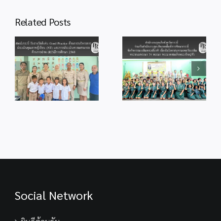
ระดับ
สำนักงานลูกเสือ
Related Posts
ประถม
จังหวัดกระบี่ ร่วม
ศึกษา
สพป.กระบี่ ร่วมพิธี
กับสำนักงานลูก
od
จุดเทียนถวาย
ปี
เสือเขตพื้นที่การ
ร
พระพรชัยมงคล
ที่
ศึกษากระบี่ จัด
แด่พระบาทสมเด็จ
1-
กิจกรรม
ู้
พระเจ้าอยู่หัว
6
เฉลิมพระเกียรติ
เนื่องในโอกาสวัน
ภาค
เนื่องในโอกาส
ม
เฉลิม
เรียน
มหามงคลวันเฉลิม
ร
พระชนมพรรษา
ที่
พระชนมพรรษา
28 กรกฎาคม
2
74 พรรษา
2569
ปี
พระบาทสมเด็จ
การ
พระเจ้าอยู่หัว
ศึกษา
2568
ให้
กับ
Social Network
โรงเรียน
ใน
สังกัด