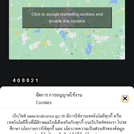
Click to accept marketing cookies and
enable this content
Total Users : 408821
จัดการ การอนุญาตใช้งาน
Views Today : 254
Cookies
Views Yesterday : 2311
Total views : 968161
เว็บไซต์ www.krabiarea.go.th มีการใช้งานเทคโนโลยีคุกกี้ หรือ
Who's Online : 0
เทคโนโลยีอื่นที่มีลักษณะใกล้เคียงกันกับคุกกี้ บนเว็บไซต์ของเรา โปรด
ศึกษา นโยบายการใช้คุกกี้ และ นโยบายความเป็นส่วนตัวของข้อมูล