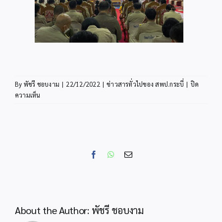
By
พัชรี ชอบงาม
|
22/12/2022
|
ข่าวสารทั่วไปของ สพป.กระบี่
|
ปิด
บน
ความเห็น
สพป.กระบี่
ร่วม
กิจกรรม
บำเพ็ญ
กุศล
Facebook
WhatsApp
Email
เพื่อ
ถวาย
พระพร
แด่
สมเด็จ
About the Author:
พัชรี ชอบงาม
พระเจ้า