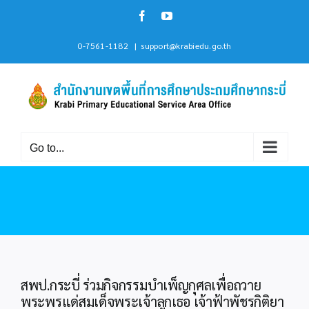
Skip
Facebook
YouTube
to
content
0-7561-1182
|
support@krabiedu.go.th
Go to...
สพป.กระบี่ ร่วมกิจกรรมบำเพ็ญกุศลเพื่อถวาย
พระพรแด่สมเด็จพระเจ้าลูกเธอ เจ้าฟ้าพัชรกิติยา