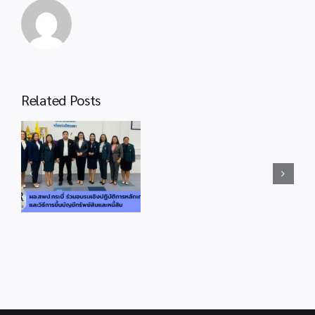
ลูกเธอ
เจ้า
ฟ้า
พัช
รกิ
สพป.กระบี่
ติ
ประชุม
Related Posts
ยาภา
อ.ก.ค.ศ.เขต
พื้นที่
นเร
การ
สพป.กระบี่
นทิ
ศึกษา
ประชุมวิเคราะห์
รา
ประถม
ผลการดำเนินการ
เทพย
ศึกษา
จัดสอบ O-
วดี
กระบี่
ร
NET/NT/RT ปีการ
กรม
ครั้ง
ิน
ศึกษา 2566 ผ่าน
หลวง
ที่
ระบบออนไลน์
ราช
9/2567
ZOOM Meeting
สา
ผ่าน
ริณี
ระบบ
สิริ
ออนไลน์
พัชร
ZOOM
มหา
MEETING
วัชร