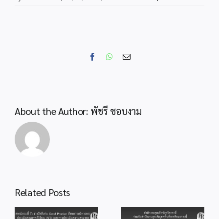
สพป.กระบ
ร่วม
กิจกรรม
รวม
พลัง
Facebook
WhatsApp
Email
แห่ง
ความ
ภักดี
กว่า
5,000
About the Author:
พัชรี ชอบงาม
ดวงใจ
คา
ร
วา
ลัย
ราช
สดุดี
สำนักงานลูกเสือ
Related Posts
“พระ
จังหวัดกระบี่ ร่วม
แม่
สพป.กระบี่ ร่วมพิธี
กับสำนักงานลูก
od
จุดเทียนถวาย
แห่ง
เสือเขตพื้นที่การ