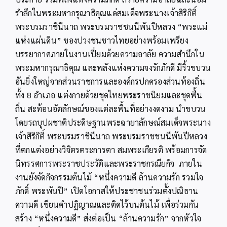
รำลึกในพระมหากรุณาธิคุณแด่สมเด็จพระนางเจ้าสิริกิติ์
พระบรมราชินีนาถ พระบรมราชชนนีพันปีหลวง “พระแม่
แห่งแผ่นดิน” ของปวงชนชาวไทยอย่างพร้อมเพรียง
บรรยากาศภายในงานเปี่ยมด้วยความอาลัย ความสำนึกใน
พระมหากรุณาธิคุณ และพลังแห่งความจงรักภักดี มีริ้วขบวน
อันยิ่งใหญ่จากส่วนราชการและองค์กรปกครองส่วนท้องถิ่น
ทั้ง 8 อำเภอ แต่งกายด้วยชุดไทยพระราชนิยมและชุดพื้น
ถิ่น สะท้อนอัตลักษณ์ของแต่ละพื้นที่อย่างงดงาม นำขบวน
โดยรถบุปผชาติประดิษฐานพระฉายาลักษณ์สมเด็จพระนาง
เจ้าสิริกิติ์ พระบรมราชินีนาถ พระบรมราชชนนีพันปีหลวง
ที่ตกแต่งอย่างวิจิตรตระการตา สมพระเกียรติ พร้อมการจัด
นิทรรศการพระราชประวัติและพระราชกรณียกิจ ภายใน
งานยังจัดกิจกรรมต้นไม้ “หนึ่งความดี ล้านความรัก รวมใจ
ภักดิ์ พระพันปี” เปิดโอกาสให้ประชาชนร่วมตั้งปณิธาน
ความดี เขียนคำปฏิญาณและติดไว้บนต้นไม้ เพื่อร่วมกัน
สร้าง “หนึ่งความดี” ส่งต่อเป็น “ล้านความรัก” จากหัวใจ