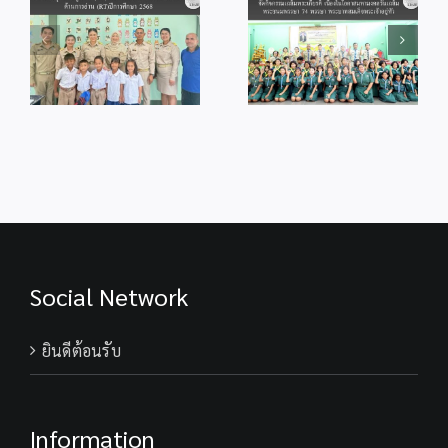
ร
พระพรชัยมงคล
แผ่น
ศึกษากระบี่ จัด
แด่พระบาทสมเด็จ
ดิน”
กิจกรรม
ู้
พระเจ้าอยู่หัว
น้อม
เฉลิมพระเกียรติ
เนื่องในโอกาสวัน
รำลึก
เนื่องในโอกาส
ม
เฉลิม
พระ
มหามงคลวันเฉลิม
ร
พระชนมพรรษา
มหากรุณา
พระชนมพรรษา
28 กรกฎาคม
พระ
74 พรรษา
2569
พันปี
พระบาทสมเด็จ
หลวง
พระเจ้าอยู่หัว
Social Network
ยินดีต้อนรับ
Information