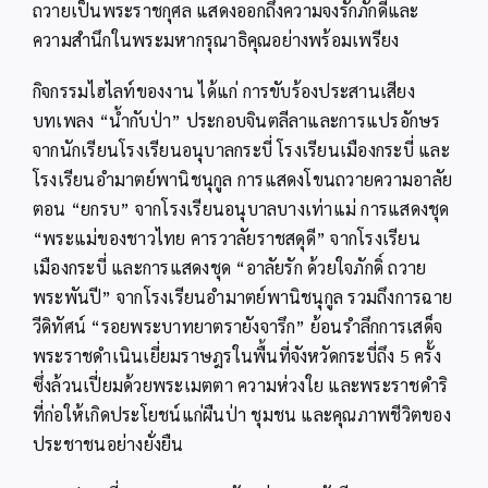
ถวายเป็นพระราชกุศล แสดงออกถึงความจงรักภักดีและ
ความสำนึกในพระมหากรุณาธิคุณอย่างพร้อมเพรียง
กิจกรรมไฮไลท์ของงาน ได้แก่ การขับร้องประสานเสียง
บทเพลง “น้ำกับป่า” ประกอบจินตลีลาและการแปรอักษร
จากนักเรียนโรงเรียนอนุบาลกระบี่ โรงเรียนเมืองกระบี่ และ
โรงเรียนอำมาตย์พานิชนุกูล การแสดงโขนถวายความอาลัย
ตอน “ยกรบ” จากโรงเรียนอนุบาลบางเท่าแม่ การแสดงชุด
“พระแม่ของชาวไทย คารวาลัยราชสดุดี” จากโรงเรียน
เมืองกระบี่ และการแสดงชุด “อาลัยรัก ด้วยใจภักดิ์ ถวาย
พระพันปี” จากโรงเรียนอำมาตย์พานิชนุกูล รวมถึงการฉาย
วีดิทัศน์ “รอยพระบาทยาตรายังจารึก” ย้อนรำลึกการเสด็จ
พระราชดำเนินเยี่ยมราษฎรในพื้นที่จังหวัดกระบี่ถึง 5 ครั้ง
ซึ่งล้วนเปี่ยมด้วยพระเมตตา ความห่วงใย และพระราชดำริ
ที่ก่อให้เกิดประโยชน์แก่ผืนป่า ชุมชน และคุณภาพชีวิตของ
ประชาชนอย่างยั่งยืน