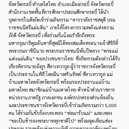
จังหวัดกระบี่ ตำบลไสไทย อำเภอเมืองกระบี่ จังหวัดกระบี่
สำนักงานเขตพื้นที่การศึกษาประถมศึกษากระบี่ ได้นำ
บุคลากรในสังกัดเข้าร่วมกิจกรรม “คารวาลัยราชสดุดี บรม
ราชชนนีศรีแผ่นดิน” ภายใต้โครงการรวมพลังแห่งความ
ภักดี จังหวัดกระบี่ เพื่อร่วมกันน้อมรำลึกถึงพระ
มหากรุณาธิคุณอันหาที่สุดมิได้ของสมเด็จพระนางเจ้าสิริกิติ์
พระบรมราชินีนาถ พระบรมราชชนนีพันปีหลวง “พระแม่
แห่งแผ่นดิน” ของปวงชนชาวไทย ซึ่งกิจกรรมดังกล่าวได้รับ
เกียรติจากนายอังกูร ศีลาเทวากูล ผู้ว่าราชการจังหวัดกระบี่
เป็นประธานในพิธี โดยมีนางศรินทิพย์ ศีลาเทวากูล แม่
บ้านมหาดไทยจังหวัดกระบี่ พร้อมรองประธานแม่บ้าน
มหาดไทย สมาชิกแม่บ้านมหาดไทย หัวหน้าส่วนราชการ
หน่วยงานภาครัฐ ภาคเอกชน องค์กรปกครองส่วนท้องถิ่น
และประชาชนชาวจังหวัดกระบี่เข้าร่วมกิจกรรมกว่า 5,000
คน ได้ร่วมกันขับร้องบทเพลง “พ่อมารับแม่” และเพลง
“ขอเป็นข้ารองพระบาททุกชาติไป” พร้อมจุดเทียนส่อง
ประกาย รวมพลังแห่งความภักดี ถวายความอาลัยและน้อม