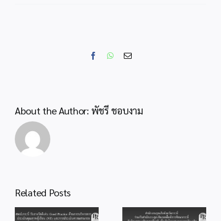
สพป.กระบ
ร่วม
ประชุม
คณะ
กรรมการ
Facebook
WhatsApp
Email
ศูนย์
อำนวย
การ
ป้องกัน
และ
About the Author:
พัชรี ชอบงาม
ปราบ
ปราม
ยา
เสพ
ติด
จังหวัด
กระบี่
สำนักงานลูกเสือ
Related Posts
จังหวัดกระบี่ ร่วม
สพป.กระบี่ ร่วมพิธี
กับสำนักงานลูก
od
จุดเทียนถวาย
เสือเขตพื้นที่การ