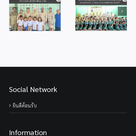
ร
พระพรชัยมงคล
ศึกษากระบี่ จัด
แด่พระบาทสมเด็จ
กิจกรรม
ู้
พระเจ้าอยู่หัว
เฉลิมพระเกียรติ
เนื่องในโอกาสวัน
เนื่องในโอกาส
ม
เฉลิม
มหามงคลวันเฉลิม
ร
พระชนมพรรษา
พระชนมพรรษา
28 กรกฎาคม
74 พรรษา
2569
พระบาทสมเด็จ
พระเจ้าอยู่หัว
Social Network
ยินดีต้อนรับ
Information