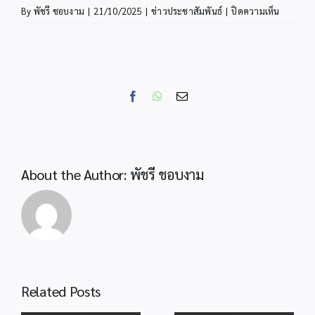
บน
By
พัชรี ชอบงาม
|
21/10/2025
|
ข่าวประชาสัมพันธ์
|
ปิดความเห็น
สพป.กระบ
ร่วม
ประชุม
ทาง
ไกล
Facebook
WhatsApp
Email
Video
Confere
“พฤหัส
เช้า
ข่าว
About the Author:
พัชรี ชอบงาม
สพฐ.”
รับ
นโยบาย
สู่
การ
ปฏิบัติ
สำนักงานลูกเสือ
Related Posts
จังหวัดกระบี่ ร่วม
สพป.กระบี่ ร่วมพิธี
กับสำนักงานลูก