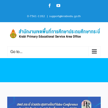
Skip
Facebook
YouTube
to
content
0-7561-1182
|
support@krabiedu.go.th
Go to...
View
Larger