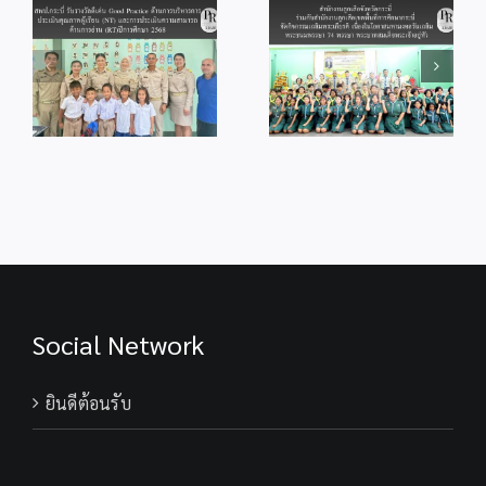
od
จุดเทียนถวาย
เสือเขตพื้นที่การ
ร
พระพรชัยมงคล
ศึกษากระบี่ จัด
แด่พระบาทสมเด็จ
กิจกรรม
ู้
พระเจ้าอยู่หัว
เฉลิมพระเกียรติ
เนื่องในโอกาสวัน
เนื่องในโอกาส
ม
เฉลิม
มหามงคลวันเฉลิม
ร
พระชนมพรรษา
พระชนมพรรษา
28 กรกฎาคม
74 พรรษา
2569
พระบาทสมเด็จ
พระเจ้าอยู่หัว
Social Network
ยินดีต้อนรับ