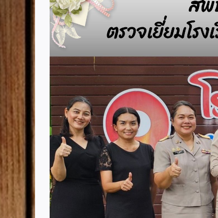
Image