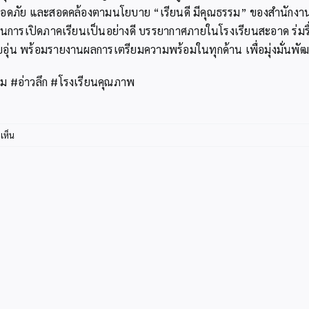
 ปลอดภัย และสอดคล้องตามนโยบาย “เรียนดี มีคุณธรรม” ของสำนักง
มในการเปิดภาคเรียนเป็นอย่างดี บรรยากาศภายในโรงเรียนสะอาด ร่มร
อบอุ่น พร้อมรายงานผลการเตรียมความพร้อมในทุกด้าน เพื่อมุ่งมั่นพ
รม #อ่าวลึก #โรงเรียนคุณภาพ
บน
เห็น
สพป.กระบี่
ลงพื้น
ที่
อำเภอ
อ่าวลึก
ตรวจ
เยี่ยม
โรงเรียน
เปิด
เทอม
ภาค