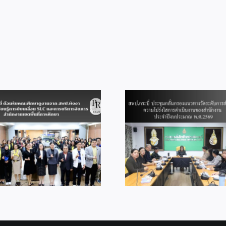
เรียน
ที่
2/2568
วัน
แรก
สพป.กระบี่ อบรมเ
สพป.กระบี่ ประชุมกลั่นกรอง
การทักษะการใช้
แนวทางวัดระดับการส่งเสริม
ดิจิทัลเพื่อการ
ความโปร่งใสการดำเนินงาน
การเรียนรู้ หลักส
ของสำนักงาน ประจำ
Teacher, Smart 
ปีงบประมาณ พ.ศ.2569
with Google AI” 