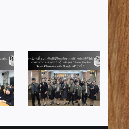
ชิงปฏิบัติ
เทคโนโลยี
สพป.กระบี่ ร่วมประชุมทาง
บริหารและ
ไกล Video Conference
ูตร “Smart
“พฤหัสเช้า ข่าว สพฐ.”
Classroom
รุ่นที่ 2