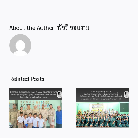
ของ
อ.ก.ค.ศ.
สพป.กระบ
About the Author:
พัชรี ชอบงาม
สำนักงานลูกเสือ
Related Posts
จังหวัดกระบี่ ร่วม
สพป.กระบี่ ร่วมพิธี
กับสำนักงานลูก
od
จุดเทียนถวาย
เสือเขตพื้นที่การ
ร
พระพรชัยมงคล
ศึกษากระบี่ จัด
แด่พระบาทสมเด็จ
กิจกรรม
ู้
พระเจ้าอยู่หัว
เฉลิมพระเกียรติ
เนื่องในโอกาสวัน
เนื่องในโอกาส
ม
เฉลิม
มหามงคลวันเฉลิม
ร
พระชนมพรรษา
พระชนมพรรษา
28 กรกฎาคม