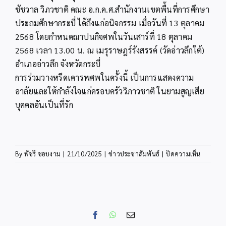
ชัชวาล วิภวชาติ คณะ อ.ก.ค.ศ.สำนักงานเขตพื้นที่การศึกษา
ประถมศึกษากระบี่ ได้ถึงแก่อนิจกรรม เมื่อวันที่ 13 ตุลาคม
2568 โดยกำหนดฌาปนกิจศพในวันเสาร์ที่ 18 ตุลาคม
2568 เวลา 13.00 น. ณ เมรุราษฎร์รังสรรค์ (วัดอ่าวลึกใต้)
อำเภออ่าวลึก จังหวัดกระบี่
การร่วมวางหรีดเคารพศพในครั้งนี้ เป็นการแสดงความ
อาลัยและให้กำลังใจแก่ครอบครัววิภาวชาติ ในยามสูญเสีย
บุคคลอันเป็นที่รัก
บน
By
พัชรี ชอบงาม
|
21/10/2025
|
ข่าวประชาสัมพันธ์
|
ปิดความเห็น
สพป.กระบ
วาง
หรีด
เคารพ
ศพ
Facebook
WhatsApp
Email
มารดา