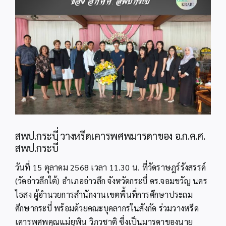
Image
สพป.กระบี่ วางหรีดเคารพศพมารดาของ อ.ก.ค.ศ.
สพป.กระบี่
วันที่ 15 ตุลาคม 2568 เวลา 11.30 น. ที่วัดราษฎร์รังสรรค์
(วัดอ่าวลึกใต้) อำเภออ่าวลึก จังหวัดกระบี่ ดร.จอมขวัญ นคร
ไธสง ผู้อำนวยการสำนักงานเขตพื้นที่การศึกษาประถม
ศึกษากระบี่ พร้อมด้วยคณะบุคลากรในสังกัด ร่วมวางหรีด
เคารพศพคุณแม่ยุพิน วิภวชาติ ซึ่งเป็นมารดาของนาย