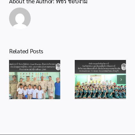
About the Author:
พัชรี ชอบงาม
ผอ.สพท.
ผ่าน
การ
เรียน
รู้
จริง
สำนักงานลูกเสือ
Related Posts
จังหวัดกระบี่ ร่วม
สพป.กระบี่ ร่วมพิธี
กับสำนักงานลูก
od
จุดเทียนถวาย
เสือเขตพื้นที่การ
ร
พระพรชัยมงคล
ศึกษากระบี่ จัด
แด่พระบาทสมเด็จ
กิจกรรม
ู้
พระเจ้าอยู่หัว
เฉลิมพระเกียรติ
เนื่องในโอกาสวัน
เนื่องในโอกาส
ม
เฉลิม
มหามงคลวันเฉลิม
ร
พระชนมพรรษา
พระชนมพรรษา
28 กรกฎาคม
74 พรรษา
2569
พระบาทสมเด็จ
พระเจ้าอยู่หัว