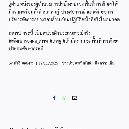
สู่ตำแหน่งรองผู้อำนวยการสำนักงานเขตพื้นที่การศึกษาให้
มีความพร้อมทั้งด้านความรู้ ประสบการณ์ และทักษะการ
บริหารจัดการอย่างรอบด้าน ก่อนปฏิบัติหน้าที่จริงในอนาคต
#สพป_กระบี่_เป็นหน่วยฝึกประสบการณ์จริง
#พัฒนารองผอ_สพท #สพฐ #สำนักงานเขตพื้นที่การศึกษา
ประถมศึกษากระบี่
บน
By
พัชรี ชอบงาม
|
17/11/2025
|
ข่าวประชาสัมพันธ์
|
ปิดความเห็น
สพป.กระบ
เปิด
บ้าน
ต้อนรับ
ผู้
Facebook
WhatsApp
Email
เข้า
พัฒนา
เสริม
สมรรถน
รอง