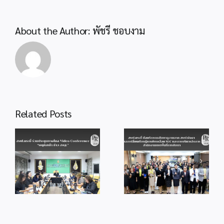
ปฏิบัติ
ให้
กับ
About the Author:
พัชรี ชอบงาม
ผู้
บริหาร
สถาน
ศึกษา
เพื่อ
ขับ
เคลื่อน
Related Posts
การ
พัฒนา
สพป.กระบี่
สพป.กระบี่
คุณภาพ
ต้อนรับคณะศึกษา
ประชุมกลั่นกรอง
การ
ดูงานจาก
แนวทางวัดระดับ
ศึกษา
สพป.พังงา แลก
การส่งเสริมความ
เปลี่ยนเรียนรู้การ
โปร่งใสการดำเนิน
ขับเคลื่อน SLC
งานของสำนักงาน
ว
และการบริหาร
ประจำ
จัดการสำนักงาน
ปีงบประมาณ
เขตพื้นที่การศึกษา
พ.ศ.2569