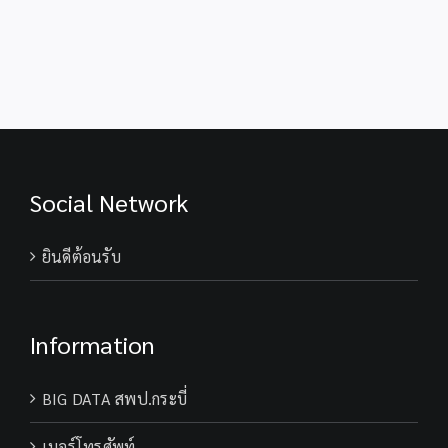
แต่ง
ประสบ
เลือกสรร
ตั้ง
ภัย
พนักงาน
ตำแหน่ง
พิบัติ
ราชการ
ครู
สพป.กระบี่
ทั่วไป
ตำแหน่ง
ผู้
ครู
ช่วย
ผู้
สังกัด
สอน
สพฐ.
สังกัด
Social Network
สพป.กระบี่
ยินดีต้อนรับ
Information
BIG DATA สพป.กระบี่
เบอร์โทรศัพท์