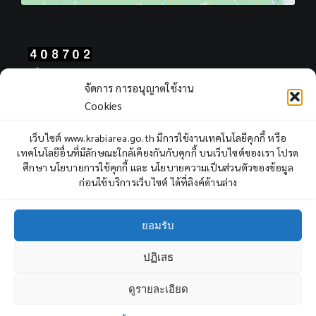
Total Users : 408702
จัดการ การอนุญาตใช้งาน
Views Today : 76
Cookies
Views Yesterday : 2311
Total views : 967983
เว็บไซต์ www.krabiarea.go.th มีการใช้งานเทคโนโลยีคุกกี้ หรือ
Who's Online : 0
เทคโนโลยีอื่นที่มีลักษณะใกล้เคียงกันกับคุกกี้ บนเว็บไซต์ของเรา โปรด
ศึกษา นโยบายการใช้คุกกี้ และ นโยบายความเป็นส่วนตัวของข้อมูล
ก่อนใช้บริการเว็บไซต์ ได้ที่ลิงค์ด้านล่าง
ยอมรับ
ปฏิเสธ
Copyright © 2022 Krabi Primary Educational Service Area Office,
All rights reserved.
ดูรายละเอียด
3
ถาม - ตอบ
Facebook
YouTube