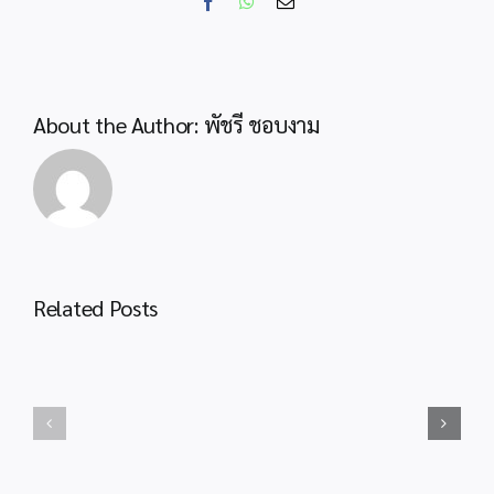
Facebook
WhatsApp
Email
คัด
เลือก
นักศึกษา
ทุน
โครงการ
About the Author:
พัชรี ชอบงาม
ผลิต
ครู
ประกาศ
เพื่อ
สพป.กระบี่
พัฒนา
เรื่อง
ท้อง
การ
ถิ่น
ขึ้น
ปี
บัญชี
Related Posts
พ.ศ.
ประชาสัมพันธ์
และ
๒๕66
กระบวน
ยกเลิก
รอบ
งาน
บัญชี
ที่
ขอ
ผู้
1
งบ
ผ่าน
เพื่อ
ประมาณ
การ
บรรจุ
กรณี
สรรหา
และ
โรงเรียน
และ