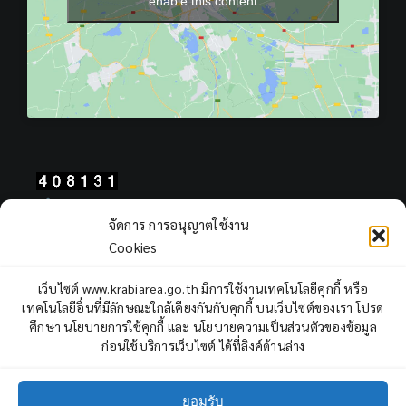
enable this content
Total Users : 408131
จัดการ การอนุญาตใช้งาน
Views Today : 143
Cookies
Views Yesterday : 2249
Total views : 965739
เว็บไซต์ www.krabiarea.go.th มีการใช้งานเทคโนโลยีคุกกี้ หรือ
Who's Online : 1
เทคโนโลยีอื่นที่มีลักษณะใกล้เคียงกันกับคุกกี้ บนเว็บไซต์ของเรา โปรด
ศึกษา นโยบายการใช้คุกกี้ และ นโยบายความเป็นส่วนตัวของข้อมูล
ก่อนใช้บริการเว็บไซต์ ได้ที่ลิงค์ด้านล่าง
ยอมรับ