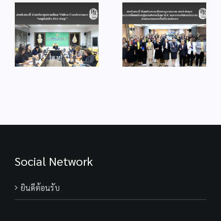
สพป.กระบี่
สพป.กระบี่
//////
ต้อนรับคณะศึกษา
ประชุมกลั่นกรอง
วัน
ดูงานจาก
แนวทางวัดระดับ
ที่
สพป.พังงา แลก
การส่งเสริมความ
26
เปลี่ยนเรียนรู้การ
โปร่งใสการดำเนิน
พฤษภาค
ขับเคลื่อน SLC
งานของสำนักงาน
ว
2569
และการบริหาร
ประจำ
ที่
จัดการสำนักงาน
ปีงบประมาณ
ห้อง
เขตพื้นที่การศึกษา
พ.ศ.2569
ประชุม
ปูดำ
สพป.กระบ
ดร.วรรณ
ดี
เกต
Social Network
แก้ว
รอง
ผอ.สพป.ก
ยินดีต้อนรับ
ได้
รับ
มอบ