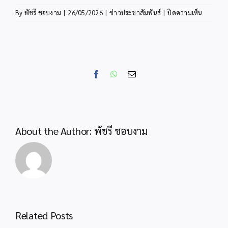
บน
By
พัชรี ชอบงาม
|
26/05/2026
|
ข่าวประชาสัมพันธ์
|
ปิดความเห็น
สพป.กระบ
ดำเนิน
โครงการ
พัฒนา
คุณภาพ
Facebook
WhatsApp
Email
การ
จัดการ
ศึกษา
แบบ
เรียน
About the Author:
พัชรี ชอบงาม
รวม
สำหรับ
เด็ก
พิการ
ใน
โรงเรียน
ทั่วไป
Related Posts
ปีงบประ
พ.ศ.256