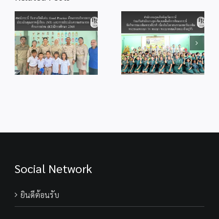
จังหวัดกระบี่ ร่วม
สพป.กระบี่ ร่วมพิธี
กับสำนักงานลูก
od
จุดเทียนถวาย
เสือเขตพื้นที่การ
ร
พระพรชัยมงคล
ศึกษากระบี่ จัด
แด่พระบาทสมเด็จ
กิจกรรม
ู้
พระเจ้าอยู่หัว
เฉลิมพระเกียรติ
เนื่องในโอกาสวัน
เนื่องในโอกาส
ม
เฉลิม
มหามงคลวันเฉลิม
ร
พระชนมพรรษา
พระชนมพรรษา
28 กรกฎาคม
74 พรรษา
2569
พระบาทสมเด็จ
พระเจ้าอยู่หัว
Social Network
ยินดีต้อนรับ