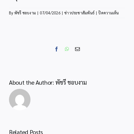
บน
By
พัชรี ชอบงาม
|
07/04/2026
|
ข่าวประชาสัมพันธ์
|
ปิดความเห็น
สพป.กระบ
ร่วม
พิธี
วัน
จักรี
Facebook
WhatsApp
Email
น้อม
รำลึก
พระ
มหากรุณา
ปฐม
About the Author:
พัชรี ชอบงาม
กษัตริย์
แห่ง
ราชวงศ์
จักรี
ประจำ
ปี
2569
สำนักงานลูกเสือ
Related Posts