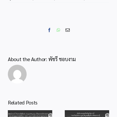
สพป.กระบ
จัด
ประชุม
เชิง
ปฏิบัติ
Facebook
WhatsApp
Email
การ
สรุป
ผล
การ
นิเทศ
About the Author:
พัชรี ชอบงาม
และ
แลก
เปลี่ยน
เรียน
รู้
ก.ต.ป.น.
และ
สำนักงานลูกเสือ
Related Posts
อ.ก.ต.ป.น
จังหวัดกระบี่ ร่วม
สพป.กระบี่ ร่วมพิธี
กับสำนักงานลูก
od
จุดเทียนถวาย
เสือเขตพื้นที่การ