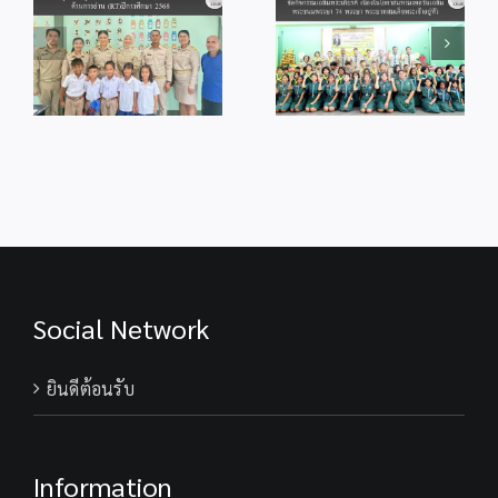
ร
พระพรชัยมงคล
ศึกษากระบี่ จัด
แด่พระบาทสมเด็จ
กิจกรรม
ู้
พระเจ้าอยู่หัว
เฉลิมพระเกียรติ
เนื่องในโอกาสวัน
เนื่องในโอกาส
ม
เฉลิม
มหามงคลวันเฉลิม
ร
พระชนมพรรษา
พระชนมพรรษา
28 กรกฎาคม
74 พรรษา
2569
พระบาทสมเด็จ
พระเจ้าอยู่หัว
Social Network
ยินดีต้อนรับ
Information