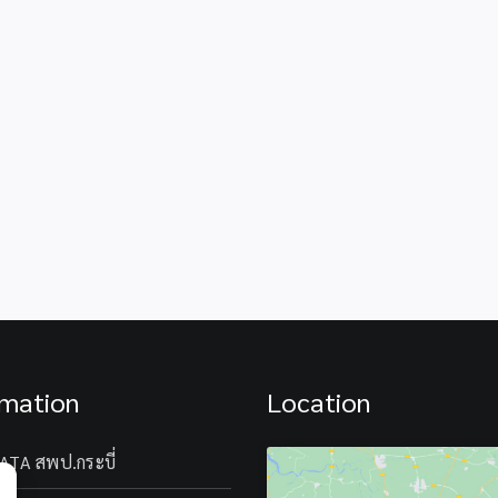
เข้า
ประชาสัมพ
ชม
กิจกรรม
พิพิธภัณฑ์
การ
เรือ
เรียน
หลวง
รู้
ลัน
นอก
ตา
ห้องเรียน
และ
ภาพยนต์
ใช้
เรื่อง
บริการ
“MOANA
อุทยาน
ไป
การ
ยัง
เรียน
โรงเรียน
รู้
ใน
จังหวัด
สังกัด
กระบี่
TK
rmation
Location
park
krabi
ATA สพป.กระบี่