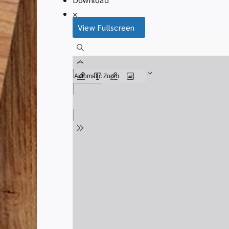
×
View Fullscreen