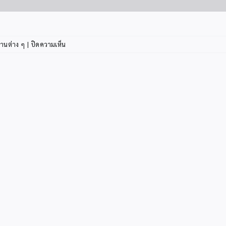
บน
านต่าง ๆ
|
ปิดความเห็น
ประชาสัมพันธ์
โครงการ
ตักบาตร
พระ
1,000
รูป
ประชาสัมพันธ์
เชิญ
ชวน