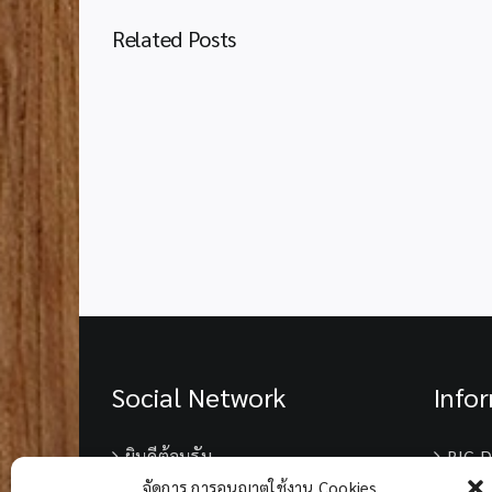
Related Posts
ประชาสัมพันธ์
โครงการ
ประกวด
สิ่ง
ประดิษฐ์
รุ่น
จิ๋ว
I-
New
Gen
Junior
Award
2027
Social Network
Info
ยินดีต้อนรับ
BIG D
จัดการ การอนุญาตใช้งาน Cookies