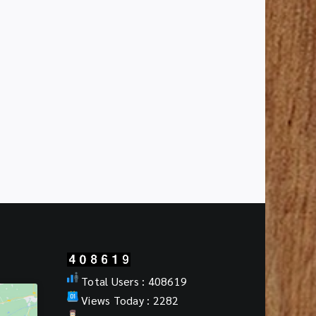
ันธ์
ประชาสัมพันธ์
โบราณ
วัตถุ
ที่
ประ
กา
ส
ขึ้น
ทะเบียน
”
ใน
ราช
กิจ
จา
นุ
เบกษา
Total Users : 408619
Views Today : 2282