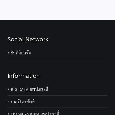
พิบัติ
ราชการ
สพป.กระบี่
ทั่วไป
ตำแหน่ง
ครู
ผู้
สอน
สังกัด
Social Network
สพป.กระบี่
ยินดีต้อนรับ
Information
BIG DATA สพป.กระบี่
เบอร์โทรศัพท์
Chanel Youtube สพป.กระบี่