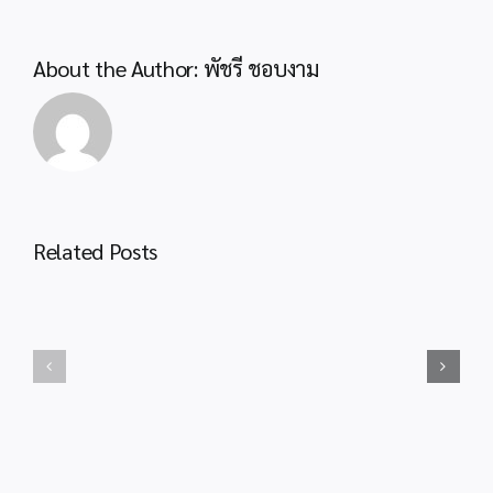
บรรจุ
และ
แต่ง
About the Author:
พัชรี ชอบงาม
ตั้ง
ให้
ประกาศ
ดำรง
สพป.กระบี่
ตำแหน่ง
เรื่อง
ศึกษานิเทศก์
การ
สังกัด
ขึ้น
สพฐ.
บัญชี
Related Posts
ปี
ประชาสัมพันธ์
และ
พ.ศ.2567
กระบวน
ยกเลิก
งาน
บัญชี
ขอ
ผู้
งบ
ผ่าน
ประมาณ
การ
กรณี
สรรหา
โรงเรียน
และ
ประสบ
เลือกสรร
ภัย
พนักงาน