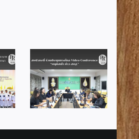
สพป.กระบี่ รับรางวัลดีเด่น
Good Practice ด้านการ
ประชุมทาง
บริหารการประเมินคุณภาพ
ference
ผู้เรียน (NT) และการประเมิน
ว สพฐ.”
ความสามารถด้านการอ่าน
(RT) ปีการศึกษา 2568