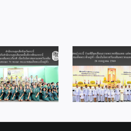
เรียน
วัน
แรก
ปี
การ
ศึกษา
1/2569
สพป.กระบี่ ร่วมพิธีจุดเทียน
ถวายพระพรชัยมงคล แด่
สพป.กระบี่ ร่วม
พระบาทสมเด็จ
ไกล Video Con
พระเจ้าอยู่หัว เนื่องในโอกาส
“พฤหัสเช้า ข่า
วันเฉลิมพระชนมพรรษา 28
กรกฎาคม 2569