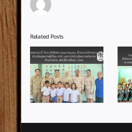
Related Posts
สำนักงานลูกเสือจังหวัดกระบี่
งวัลดีเด่น
ร่วมกับสำนักงานลูกเสือเขต
 ด้านการ
พื้นที่การศึกษากระบี่ จัด
มินคุณภาพ
กิจกรรมเฉลิมพระเกียรติ
ะการประเมิน
เนื่องในโอกาสมหามงคลวัน
นการอ่าน
เฉลิมพระชนมพรรษา 74
กษา 2568
พรรษา พระบาทสมเด็จ
พระเจ้าอยู่หัว