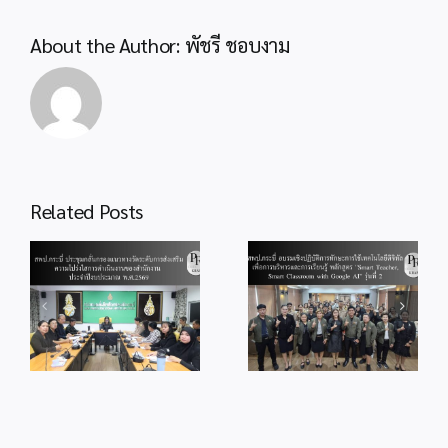
ดำเนิน
งาน
About the Author:
พัชรี ชอบงาม
สุขภาพ
จิต
ประจำ
ปี
2568
Related Posts
สพป.กระบี่ อบรม
เชิงปฏิบัติการ
สพป.กระบี่ ร่วม
ง
ทักษะการใช้
บันทึกเทปรายการ
บ
เทคโนโลยีดิจิทัล
ถวายพระพร วัน
ม
เพื่อการบริหาร
เฉลิม
ิน
และการเรียนรู้
พระชนมพรรษา
น
หลักสูตร “Smart
พระบาทสมเด็จ
Teacher, Smart
พระเจ้าอยู่หัว
Classroom with
รัชกาลที่ 10
Google AI” รุ่นที่ 2