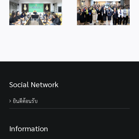
ระดับ
สพป.พังงา แลก
การส่งเสริมความ
จังหวัด
เปลี่ยนเรียนรู้การ
โปร่งใสการดำเนิน
ครั้ง
ขับเคลื่อน SLC
งานของสำนักงาน
ว
ที่
และการบริหาร
ประจำ
6
จัดการสำนักงาน
ปีงบประมาณ
ปี
เขตพื้นที่การศึกษา
พ.ศ.2569
พ.ศ.256
จังหวัด
กระบี่
Social Network
ยินดีต้อนรับ
Information