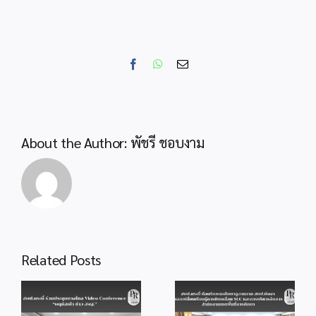
ร่วม
เป็น
คณะ
กรรมการ
Facebook
WhatsApp
Email
สรรหา
และ
คัด
เลือก
ครู
About the Author:
พัชรี ชอบงาม
ผู้
สมควร
ได้
รับ
พระราช
รางวัล
สมเด็จ
Related Posts
เจ้า
ฟ้า
สพป.กระบี่
สพป.กระบี่
มหา
ต้อนรับคณะศึกษา
ประชุมกลั่นกรอง
จักรี
ดูงานจาก
แนวทางวัดระดับ