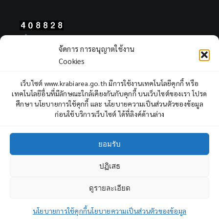
Total Users : 408828
จัดการ การอนุญาตใช้งาน
Views Today : 262
Cookies
Views Yesterday : 2311
Total views : 968169
เว็บไซต์ www.krabiarea.go.th มีการใช้งานเทคโนโลยีคุกกี้ หรือ
Who's Online : 0
เทคโนโลยีอื่นที่มีลักษณะใกล้เคียงกันกับคุกกี้ บนเว็บไซต์ของเรา โปรด
ศึกษา นโยบายการใช้คุกกี้ และ นโยบายความเป็นส่วนตัวของข้อมูล
ก่อนใช้บริการเว็บไซต์ ได้ที่ลิงค์ด้านล่าง
ยอมรับ
ปฏิเสธ
Copyright © 2022 Krabi Primary Educational Service Area Office,
All rights reserved.
ดูรายละเอียด
3
ถาม - ตอบ
Facebook
YouTube
นโยบายการใช้คุกกี้
นโยบายความเป็นส่วนตัวของข้อมูล
Open cha