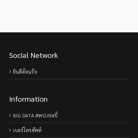
ภัย
พนักงาน
พิบัติ
ราชการ
สพป.กระบี่
ทั่วไป
ตำแหน่ง
ครู
ผู้
สอน
สังกัด
Social Network
สพป.กระบี่
ยินดีต้อนรับ
Information
BIG DATA สพป.กระบี่
เบอร์โทรศัพท์