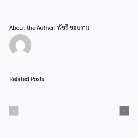
เข้า
รับ
คัด
เลือกฯ
About the Author:
พัชรี ชอบงาม
เพื่อ
บรรจุ
ประกาศ
แต่ง
สพป.กระบี่
ตั้ง
เรื่อง
ให้
การ
ดำรง
ขึ้น
ตำแหน่ง
บัญชี
Related Posts
ศึกษานิเทศก์
ประชาสัมพันธ์
และ
สังกัด
กระบวน
ยกเลิก
สพฐ.
งาน
บัญชี
ปี
ขอ
ผู้
พ.ศ.2567
งบ
ผ่าน
ประมาณ
การ
กรณี
สรรหา
โรงเรียน
และ
ประสบ
เลือกสรร