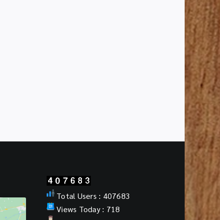
ันธ์
ประชาสัมพันธ์
โบราณ
วัตถุ
ที่
ประ
กา
ส
ขึ้น
ทะเบียน
”
ใน
ราช
กิจ
จา
นุ
เบกษา
Total Users : 407683
Views Today : 718