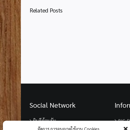
Related Posts
ประชาสัมพันธ์
โครงการ
ประกวด
สิ่ง
ประดิษฐ์
รุ่น
จิ๋ว
I-
New
Gen
Junior
Award
2027
Social Network
Info
ยินดีต้อนรับ
BIG D
จัดการ การอนุญาตใช้งาน Cookies