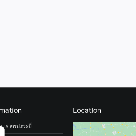
เข้า
ประชาสัมพ
ชม
กิจกรรม
พิพิธภัณฑ์
การ
เรือ
เรียน
หลวง
รู้
ลัน
นอก
ตา
ห้องเรียน
และ
ภาพยนต์
ใช้
เรื่อง
บริการ
“MOANA
อุทยาน
ไป
การ
ยัง
เรียน
โรงเรียน
รู้
ใน
จังหวัด
สังกัด
กระบี่
TK
rmation
Location
park
krabi
ATA สพป.กระบี่