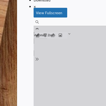
×
View Fullscreen