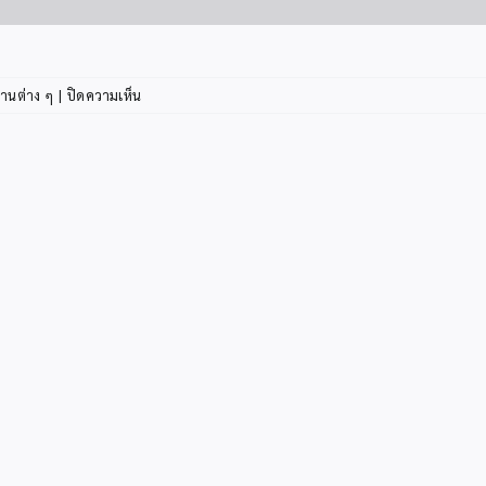
บน
านต่าง ๆ
|
ปิดความเห็น
ประชาสัมพันธ์
การ
ทำ
ประกัน
ภัย
คุ้มครอง
สิน
เชื่อ
โครงการ
สวัสดิการ
เงิน
กู้
ช.พ.ค.
ประชาสัมพันธ์
เชิญ
ชวน