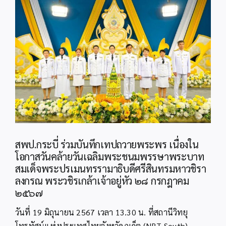
Image
สพป.กระบี่ ร่วมบันทึกเทปถวายพระพร เนื่องใน
โอกาสวันคล้ายวันเฉลิมพระชนมพรรษาพระบาท
สมเด็จพระปรเมนทรรามาธิบดีศรีสินทรมหาวชิรา
ลงกรณ พระวชิรเกล้าเจ้าอยู่หัว ๒๘ กรกฎาคม
๒๕๖๗
วันที่ 19 มิถุนายน 2567 เวลา 13.30 น. ที่สถานีวิทยุ
โทรทัศน์แห่งประเทศไทยจังหวัดภูเก็ต (NBT South)