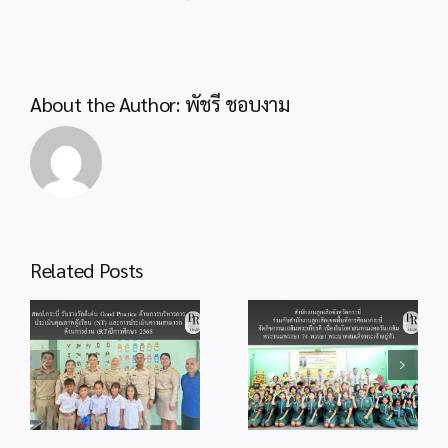
พระพร
เนื่อง
ใน
โอกาส
วัน
About the Author:
พัชรี ชอบงาม
คล้าย
วัน
เฉลิม
พระชนม
พระบาท
สมเด็จ
พระ
สำนักงานลูกเสือ
Related Posts
ปร
จังหวัดกระบี่ ร่วม
เมน
สพป.กระบี่ ร่วมพิธี
กับสำนักงานลูก
od
จุดเทียนถวาย
ทร
เสือเขตพื้นที่การ
ร
พระพรชัยมงคล
รามาธิบด
ศึกษากระบี่ จัด
แด่พระบาทสมเด็จ
ศรี
กิจกรรม
ู้
พระเจ้าอยู่หัว
สิน
เฉลิมพระเกียรติ
เนื่องในโอกาสวัน
ทร
เนื่องในโอกาส
ม
เฉลิม
มหา
มหามงคลวันเฉลิม
ร
พระชนมพรรษา
วชิร