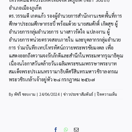
อำเภอเมืองภูเก็ต
ดร.วรรณดี เกตแก้ว รองผู้อำนวยการสำนักงานเขตพื้นที่การ
ศึกษาประถมศึกษากระบี่ พร้อมด้วย นายสมศักดิ์ เกิดสุข ผู้
อำนวยการกลุ่มอำนวยการ นางสาวรัดใจ แปลงงาน ผู้
อำนวยการหน่วยตรวจสอบภายใน และบุคลากรกลุ่มอำนวย
การ ร่วมบันทึกเทปโทรทัศน์ถวายพระพรชัยมงคล เพื่อ
แสดงออกถึงความจงรักภักดีและสำนึกในพระมหากรุณาธิคุณ
เนื่องนโอกาสวันคล้ายวันเฉลิมพระชนมพรรษาพระบาท
สมเด็จพระปรเมนทรรามาธิบดีศรีสินทรมหาวชิราลงกรณ
พระวชิรเกล้าเจ้าอยู่หัว ๒๘ กรกฎาคม ๒๕๖๗
บน
By
พัชรี ชอบงาม
|
24/06/2024
|
ข่าวประชาสัมพันธ์
|
ปิดความเห็น
สพป.กระบ
ร่วม
บันทึก
เทป
ถวาย
Facebook
WhatsApp
Email