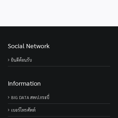
พระชนมพรรษา
28 กรกฎาคม
า
74 พรรษา
2569
ลง
พระบาทสมเด็จ
กรณ
พระเจ้าอยู่หัว
พระ
วชิร
เกล้า
เจ้า
Social Network
อยู่
หัว
๒๘
ยินดีต้อนรับ
กรกฎาค
๒๕๖๗
Information
BIG DATA สพป.กระบี่
เบอร์โทรศัพท์