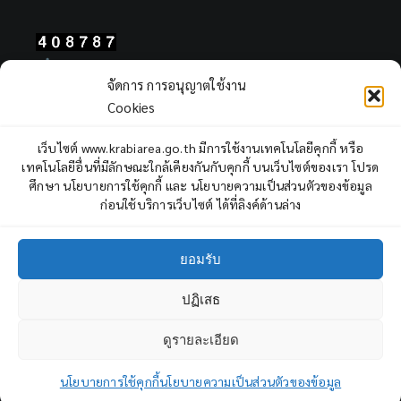
Total Users : 408787
จัดการ การอนุญาตใช้งาน
Views Today : 202
Cookies
Views Yesterday : 2311
Total views : 968109
เว็บไซต์ www.krabiarea.go.th มีการใช้งานเทคโนโลยีคุกกี้ หรือ
Who's Online : 2
เทคโนโลยีอื่นที่มีลักษณะใกล้เคียงกันกับคุกกี้ บนเว็บไซต์ของเรา โปรด
ศึกษา นโยบายการใช้คุกกี้ และ นโยบายความเป็นส่วนตัวของข้อมูล
ก่อนใช้บริการเว็บไซต์ ได้ที่ลิงค์ด้านล่าง
ยอมรับ
ปฏิเสธ
Copyright © 2022 Krabi Primary Educational Service Area Office,
All rights reserved.
ดูรายละเอียด
3
ถาม - ตอบ
Facebook
YouTube
นโยบายการใช้คุกกี้
นโยบายความเป็นส่วนตัวของข้อมูล
Open cha